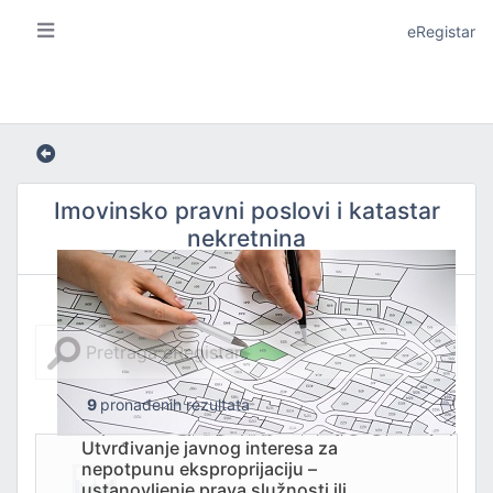
eRegistar
Imovinsko pravni poslovi i katastar
nekretnina
A I LOKALNU SAMOUPRAVU
9
pronađenih rezultata
Utvrđivanje javnog interesa za
JE
nepotpunu eksproprijaciju –
ustanovljenje prava služnosti ili