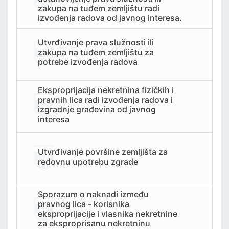
ZVOJEM
zakupa na tuđem zemljištu radi
izvođenja radova od javnog interesa.
TSKE POSLOVE I KATASTAR NEKRETNINA
Utvrđivanje prava služnosti ili
zakupa na tuđem zemljištu za
NJA I URBANIZMA
potrebe izvođenja radova
IŠA
Eksproprijacija nekretnina fizičkih i
pravnih lica radi izvođenja radova i
SLOVE I SAOBRAĆAJ
izgradnje građevina od javnog
interesa
Utvrđivanje površine zemljišta za
redovnu upotrebu zgrade
Sporazum o naknadi između
TITU
pravnog lica - korisnika
eksproprijacije i vlasnika nekretnine
za eksproprisanu nekretninu
TVO, IZBJEGLICE I RASELJENA LICA