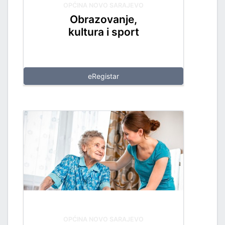
ZVOJEM
OPĆINA NOVO SARAJEVO
Obrazovanje,
TSKE POSLOVE I KATASTAR NEKRETNINA
kultura i sport
NJA I URBANIZMA
eRegistar
IŠA
SLOVE I SAOBRAĆAJ
TITU
OPĆINA NOVO SARAJEVO
TVO, IZBJEGLICE I RASELJENA LICA