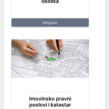
okoliša
eRegistar
OPĆINA NOVO SARAJEVO
Imovinsko pravni
poslovi i katastar