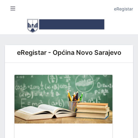
eRegistar
eRegistar - Općina Novo Sarajevo
A I LOKALNU SAMOUPRAVU
JE