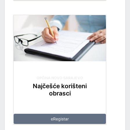
OPĆINA NOVO SARAJEVO
Najčešće korišteni
obrasci
eRegistar