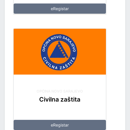
eRegistar
OPĆINA NOVO SARAJEVO
Civilna zaštita
eRegistar