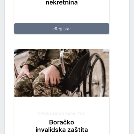
nekretnina
eRegistar
OPĆINA NOVO SARAJEVO
Boračko
invalidska zaštita