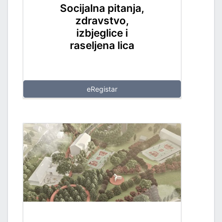
Socijalna pitanja,
zdravstvo,
PORT
izbjeglice i
raseljena lica
eRegistar