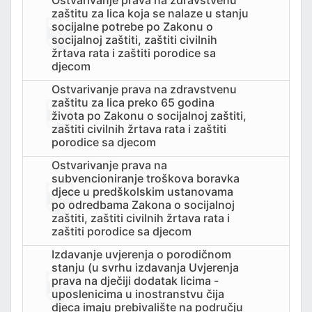
zaštitu za lica koja se nalaze u stanju
socijalne potrebe po Zakonu o
socijalnoj zaštiti, zaštiti civilnih
žrtava rata i zaštiti porodice sa
djecom
Ostvarivanje prava na zdravstvenu
zaštitu za lica preko 65 godina
života po Zakonu o socijalnoj zaštiti,
zaštiti civilnih žrtava rata i zaštiti
porodice sa djecom
Ostvarivanje prava na
subvencioniranje troškova boravka
djece u predškolskim ustanovama
po odredbama Zakona o socijalnoj
zaštiti, zaštiti civilnih žrtava rata i
zaštiti porodice sa djecom
Izdavanje uvjerenja o porodičnom
stanju (u svrhu izdavanja Uvjerenja
prava na dječiji dodatak licima -
uposlenicima u inostranstvu čija
djeca imaju prebivalište na području