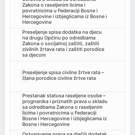
ZVOJEM
Zakona o raseljenim licima i
povratnicima u Federaciji Bosne i
Hercegovine i izbjeglicama iz Bosne i
TSKE POSLOVE I KATASTAR NEKRETNINA
Hercegovine
NJA I URBANIZMA
Preseljenje spisa dodatka na djecu
na drugu Općinu po odredbama
Zakona o socijalnoj zaštiti, zaštiti
IŠA
civilnih žrtava rata i zaštiti porodice
sa djecom
SLOVE I SAOBRAĆAJ
Preseljenje spisa civilne žrtve rata –
člana porodice civilne žrtve rata
Prestanak statusa raseljene osobe –
prognanika i priznatih prava u skladu
sa odredbama Zakona o raseljenim
licima i povratnicima u Federaciji
Bosne i Hercegovine i izbjeglicama iz
TITU
Bosne i Hercegovine
TVO, IZBJEGLICE I RASELJENA LICA
Ostvarivanje prava na dječiji dodatak