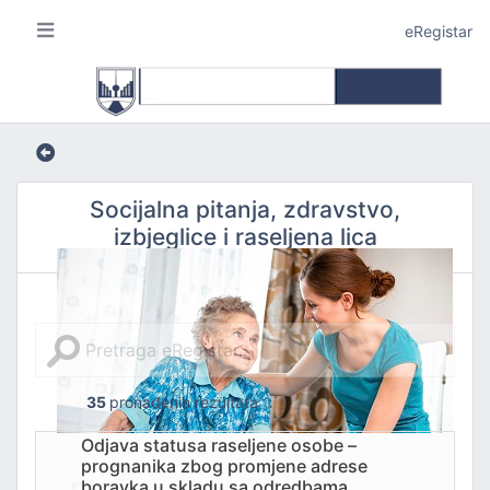
eRegistar
Socijalna pitanja, zdravstvo,
izbjeglice i raseljena lica
A I LOKALNU SAMOUPRAVU
35
pronađenih rezultata
Odjava statusa raseljene osobe –
JE
prognanika zbog promjene adrese
boravka u skladu sa odredbama