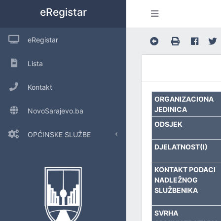
eRegistar
eRegistar
Lista
Kontakt
ORGANIZACIONA
JEDINICA
NovoSarajevo.ba
ODSJEK
OPĆINSKE SLUŽBE
DJELATNOST(I)
POSLOVE OPĆINSKOG VIJEĆA I LOKALNU SAMOUPRAVU
KONTAKT PODACI
NADLEŽNOG
URED ZA INTERNU REVIZIJU
SLUŽBENIKA
INSPEKCIJSKE POSLOVE
SVRHA