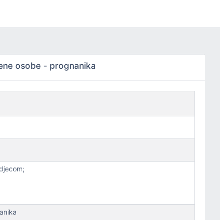
jene osobe - prognanika
 djecom;
nanika