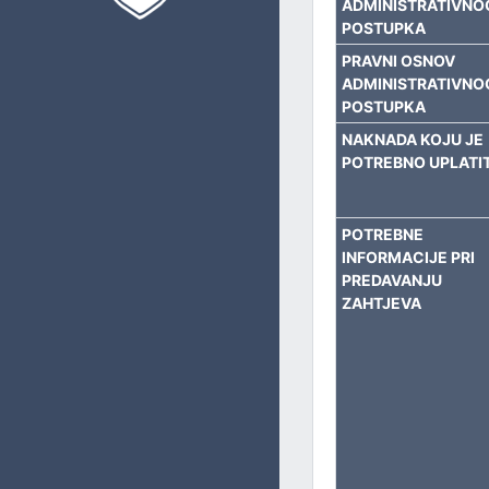
ADMINISTRATIVNO
PRIVREDU, BUDŽET I FINANSIJE
POSTUPKA
PRAVNI OSNOV
UPRAVLJANJE LOKALNIM RAZVOJEM
ADMINISTRATIVNO
POSTUPKA
IMOVINSKO-PRAVNE I GEODETSKE POSLOVE I KATASTAR
NAKNADA KOJU JE
POTREBNO UPLATIT
OBLAST PROSTORNOG UREĐENJA I URBANIZMA
INVESTICIJE I ZAŠTITU OKOLIŠA
POTREBNE
INFORMACIJE PRI
KOMUNALNE I STAMBENE POSLOVE I SAOBRAĆAJ
PREDAVANJU
ZAHTJEVA
OPĆU UPRAVU
CIVILNU ZAŠTITU
ZAJEDNIČKE POSLOVE