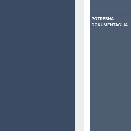
BORAČKO – INVALIDSKU ZAŠTITU
SOCIJALNA PITANJA, ZDRAVSTVO, IZBJEGLICE I RASELJE
POTREBNA
DOKUMENTACIJA
OBRAZOVANJE, KULTURU I SPORT