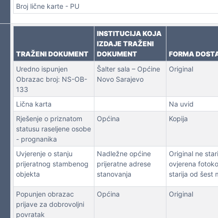
Broj lične karte - PU
NA LICA
INSTITUCIJA KOJA
IZDAJE TRAŽENI
TRAŽENI DOKUMENT
DOKUMENT
FORMA DOST
Uredno ispunjen
Šalter sala – Općine
Original
Obrazac broj: NS-OB-
Novo Sarajevo
133
Lična karta
Na uvid
Rješenje o priznatom
Općina
Kopija
statusu raseljene osobe
- prognanika
Uvjerenje o stanju
Nadležne općine
Original ne stari
prijeratnog stambenog
prijeratne adrese
ovjerena fotoko
objekta
stanovanja
starija od šest 
Popunjen obrazac
Općina
Original
prijave za dobrovoljni
povratak