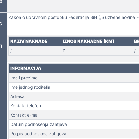
G
Zakon o upravnom postupku Federacije BiH („Službene novine Fed
G
 NEKRETNINA
NAZIV NAKNADE
IZNOS NAKNADNE (KM)
B
I
/
0
/
INFORMACIJA
Ime i prezime
Ime jednog roditelja
Adresa
Kontakt telefon
Kontakt e-mail
Datum podnošenja zahtjeva
Potpis podnosioca zahtjeva