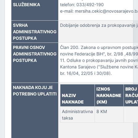
ZVOJEM
SLUŽBENIKA
telefon: 033/492-190
e-mail: mersiha.cekic@novosarajevo.b
TSKE POSLOVE I KATASTAR NEKRETNINA
SVRHA
Dobijanje odobrenja za prokopavanje j
ADMINISTRATIVNOG
NJA I URBANIZMA
POSTUPKA
IŠA
PRAVNI OSNOV
Član 200. Zakona o upravnom postupk
ADMINISTRATIVNOG
novine Federacije BiH", br. 2/98 ,48/99 
POSTUPKA
11. Odluke o prokopavanju javnih povr
SLOVE I SAOBRAĆAJ
Kantona Sarajevo ("Službene novine K
br. 16/04, 22/05 i 30/08).
NAKNADA KOJU JE
IZNOS
BROJ
POTREBNO UPLATITI
NAZIV
NAKNADNE
RAČU
NAKNADE
(KM)
UPLA
Administrativna
8 KM
taksa
TITU
TVO, IZBJEGLICE I RASELJENA LICA