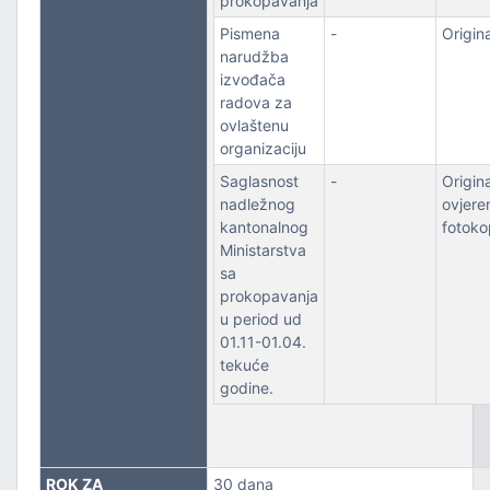
prokopavanja
Pismena
-
Origina
narudžba
izvođača
radova za
ovlaštenu
organizaciju
Saglasnost
-
Original
nadležnog
ovjere
kantonalnog
fotoko
Ministarstva
sa
prokopavanja
u period ud
01.11-01.04.
tekuće
godine.
ROK ZA
30 dana