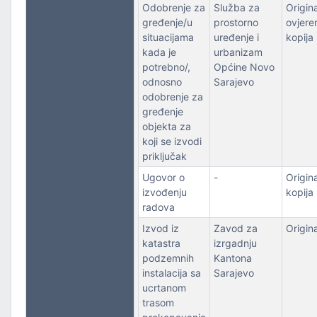
Odobrenje za
Služba za
Original
gređenje/u
prostorno
ovjere
situacijama
uređenje i
kopija
kada je
urbanizam
potrebno/,
Općine Novo
odnosno
Sarajevo
odobrenje za
gređenje
objekta za
koji se izvodi
priključak
Ugovor o
-
Original
izvođenju
kopija
radova
Izvod iz
Zavod za
Origina
katastra
izrgadnju
podzemnih
Kantona
instalacija sa
Sarajevo
ucrtanom
trasom