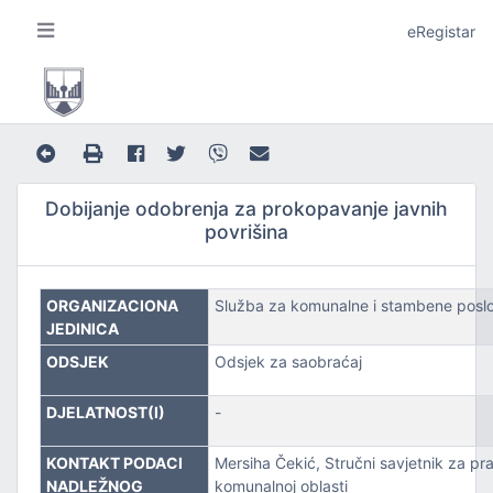
eRegistar
Dobijanje odobrenja za prokopavanje javnih
povrišina
A I LOKALNU SAMOUPRAVU
ORGANIZACIONA
Služba za komunalne i stambene poslo
JEDINICA
ODSJEK
Odsjek za saobraćaj
DJELATNOST(I)
-
JE
KONTAKT PODACI
Mersiha Čekić, Stručni savjetnik za pr
NADLEŽNOG
komunalnoj oblasti