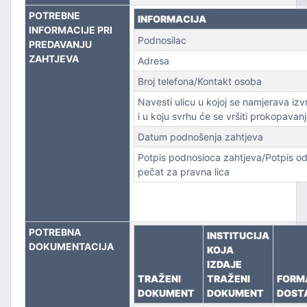
POTREBNE
INFORMACIJA
PORT
INFORMACIJE PRI
Podnosilac
PREDAVANJU
ZAHTJEVA
Adresa
Broj telefona/Kontakt osoba
Navesti ulicu u kojoj se namjerava izv
i u koju svrhu će se vršiti prokopavanj
Datum podnošenja zahtjeva
Potpis podnosioca zahtjeva/Potpis od
pečat za pravna lica
POTREBNA
INSTITUCIJA
DOKUMENTACIJA
KOJA
IZDAJE
TRAŽENI
TRAŽENI
FORM
DOKUMENT
DOKUMENT
DOST