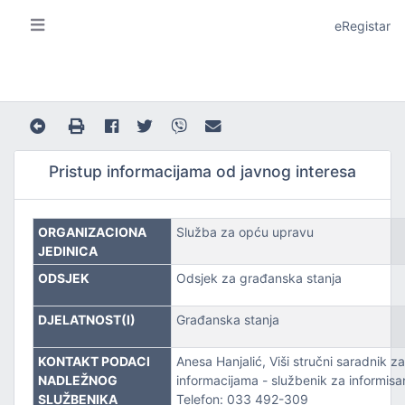
eRegistar
Pristup informacijama od javnog interesa
ORGANIZACIONA
Služba za opću upravu
A I LOKALNU SAMOUPRAVU
JEDINICA
ODSJEK
Odsjek za građanska stanja
DJELATNOST(I)
Građanska stanja
KONTAKT PODACI
Anesa Hanjalić, Viši stručni saradnik za
JE
NADLEŽNOG
informacijama - službenik za informisa
SLUŽBENIKA
Telefon: 033 492-309