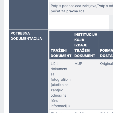
Potpis podnosioca zahtjeva/Potpis od
pečat za pravna lica
POTREBNA
INSTITUCIJA
DOKUMENTACIJA
KOJA
IZDAJE
TRAŽENI
TRAŽENI
FORM
DOKUMENT
DOKUMENT
DOSTA
Lični
MUP
Original
dokument
sa
fotografijom
(ukoliko se
zahtjev
odnosi na
ličnu
informaciju)