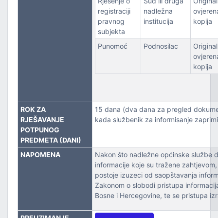
Rješenje o
Sud ili druga
Original 
registraciji
nadležna
ovjeren
pravnog
institucija
kopija
subjekta
Punomoć
Podnosilac
Original 
ovjeren
kopija
ROK ZA
15 dana (dva dana za pregled dokume
RJEŠAVANJE
kada službenik za informisanje zaprimi
POTPUNOG
PREDMETA (DANI)
NAPOMENA
Nakon što nadležne općinske službe 
informacije koje su tražene zahtjevom, 
postoje izuzeci od saopštavanja inform
Zakonom o slobodi pristupa informacij
Bosne i Hercegovine, te se pristupa izr
PREUZIMANJE