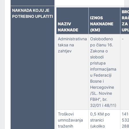
NAKNADA KOJU JE
PORT
BR
POTREBNO UPLATITI
IZNOS
RA
NAZIV
NAKNADNE
ZA
NAKNADE
(KM)
UP
Administrativna
Oslobođeno
-
taksa na
po članu 16.
zahtjev
Zakona o
slobodi
pristupa
informacijama
u Federaciji
Bosne i
Hercegovine
/SL. Novine
FBiH", br.
32/01 i 48/11)
Troškovi
0,5 KM po
141
umnožavanja
stranici
532
traženih
(ukoliko
28