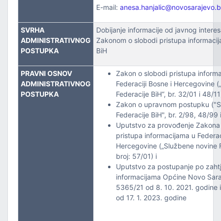
ZVOJEM
E-mail:
anesa.hanjalic@novosarajevo.
TSKE POSLOVE I KATASTAR NEKRETNINA
SVRHA
Dobijanje informacije od javnog intere
ADMINISTRATIVNOG
Zakonom o slobodi pristupa informacij
POSTUPKA
BiH
NJA I URBANIZMA
PRAVNI OSNOV
Zakon o slobodi pristupa inform
IŠA
ADMINISTRATIVNOG
Federaciji Bosne i Hercegovine 
POSTUPKA
Federacije BiH“, br. 32/01 i 48/11
SLOVE I SAOBRAĆAJ
Zakon o upravnom postupku ("S
Federacije BiH", br. 2/98, 48/99 
Uputstvo za provođenje Zakona 
pristupa informacijama u Federac
Hercegovine („Službene novine F
broj: 57/01) i
Uputstvo za postupanje po zahtj
informacijama Općine Novo Saraj
5365/21 od 8. 10. 2021. godine 
TITU
od 17. 1. 2023. godine
TVO, IZBJEGLICE I RASELJENA LICA