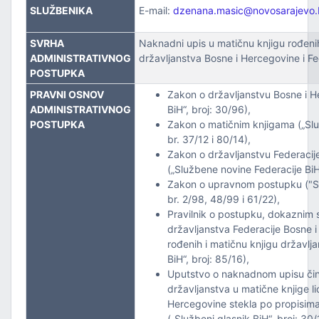
ZVOJEM
SLUŽBENIKA
E-mail:
dzenana.masic@novosarajevo.
TSKE POSLOVE I KATASTAR NEKRETNINA
SVRHA
Naknadni upis u matičnu knjigu rođeni
ADMINISTRATIVNOG
državljanstva Bosne i Hercegovine i F
POSTUPKA
NJA I URBANIZMA
PRAVNI OSNOV
Zakon o državljanstvu Bosne i He
IŠA
ADMINISTRATIVNOG
BiH“, broj: 30/96),
POSTUPKA
Zakon o matičnim knjigama („Slu
br. 37/12 i 80/14),
SLOVE I SAOBRAĆAJ
Zakon o državljanstvu Federacij
(„Službene novine Federacije BiH
Zakon o upravnom postupku ("Sl
br. 2/98, 48/99 i 61/22),
Pravilnik o postupku, dokaznim 
državljanstva Federacije Bosne 
rođenih i matičnu knjigu državlj
BiH“, broj: 85/16),
Uputstvo o naknadnom upisu činj
TITU
državljanstva u matične knjige li
Hercegovine stekla po propisim
TVO, IZBJEGLICE I RASELJENA LICA
(„Službeni glasnik BiH“, broj: 30/