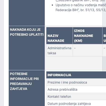
Uputstvo o načinu vođenja matič
PORT
Federacije BiH“, br. 51/13, 55/13
NAKNADA KOJU JE
IZNOS
POTREBNO UPLATITI
NAZIV
NAKNADNE
B
NAKNADE
(KM)
U
Administrativna
-
-
taksa
POTREBNE
INFORMACIJA
INFORMACIJE PRI
Prezime i ime podnosioca
PREDAVANJU
ZAHTJEVA
Adresa prebivališta
Kontakt telefon
Datum podnošenja zahtjeva