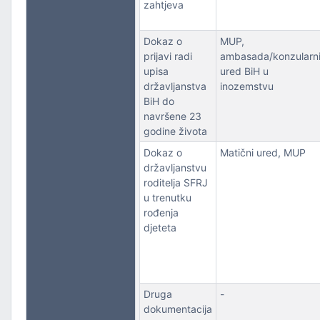
zahtjeva
Dokaz o
MUP,
prijavi radi
ambasada/konzularn
upisa
ured BiH u
državljanstva
inozemstvu
BiH do
navršene 23
godine života
Dokaz o
Matični ured, MUP
državljanstvu
roditelja SFRJ
u trenutku
rođenja
djeteta
Druga
-
dokumentacija