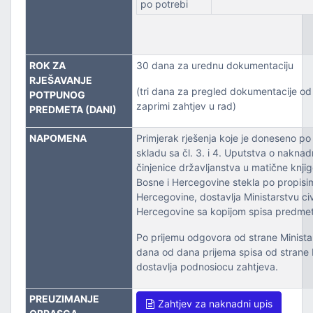
po potrebi
ROK ZA
30 dana za urednu dokumentaciju
RJEŠAVANJE
(tri dana za pregled dokumentacije od
POTPUNOG
zaprimi zahtjev u rad)
PREDMETA (DANI)
NAPOMENA
Primjerak rješenja koje je doneseno po
skladu sa čl. 3. i 4. Uputstva o naknad
činjenice državljanstva u matične knjig
Bosne i Hercegovine stekla po propisi
Hercegovine, dostavlja Ministarstvu civ
Hercegovine sa kopijom spisa predmet
Po prijemu odgovora od strane Ministar
dana od dana prijema spisa od strane M
dostavlja podnosiocu zahtjeva.
PREUZIMANJE
Zahtjev za naknadni upis