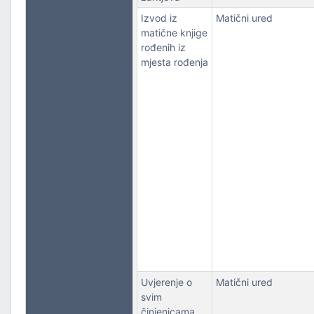
Izvod iz
Matični ured
matične knjige
rođenih iz
mjesta rođenja
Uvjerenje o
Matični ured
svim
činjenicama