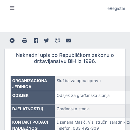
eRegistar
Naknadni upis po Republičkom zakonu o
državljanstvu BiH iz 1996.
A I LOKALNU SAMOUPRAVU
ORGANIZACIONA
Služba za opću upravu
JEDINICA
ODSJEK
Odsjek za građanska stanja
DJELATNOST(I)
Građanska stanja
JE
KONTAKT PODACI
Dženana Mašić, Viši stručni saradnik 
NADLEŽNOG
Telefon: 033 492-309