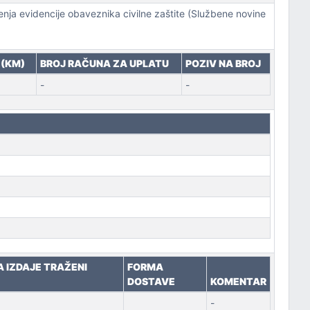
đenja evidencije obaveznika civilne zaštite (Službene novine
 (KM)
BROJ RAČUNA ZA UPLATU
POZIV NA BROJ
-
-
A IZDAJE TRAŽENI
FORMA
DOSTAVE
KOMENTAR
-