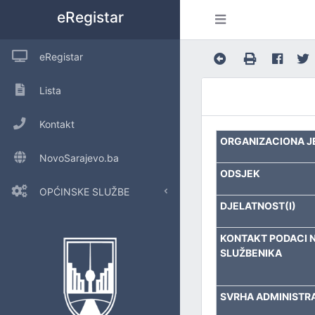
eRegistar
eRegistar
Lista
Kontakt
ORGANIZACIONA J
NovoSarajevo.ba
ODSJEK
OPĆINSKE SLUŽBE
DJELATNOST(I)
POSLOVE OPĆINSKOG VIJEĆA I LOKALNU SAMOUPRAVU
KONTAKT PODACI 
SLUŽBENIKA
URED ZA INTERNU REVIZIJU
INSPEKCIJSKE POSLOVE
SVRHA ADMINISTR