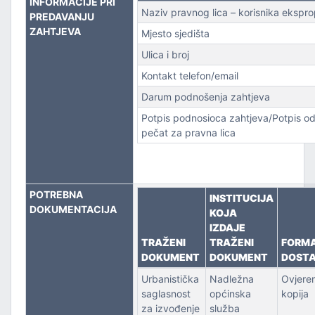
INFORMACIJE PRI
Naziv pravnog lica – korisnika eksprop
PREDAVANJU
PORT
ZAHTJEVA
Mjesto sjedišta
Ulica i broj
Kontakt telefon/email
Darum podnošenja zahtjeva
Potpis podnosioca zahtjeva/Potpis od
pečat za pravna lica
POTREBNA
INSTITUCIJA
DOKUMENTACIJA
KOJA
IZDAJE
TRAŽENI
TRAŽENI
FORM
DOKUMENT
DOKUMENT
DOST
Urbanistička
Nadležna
Ovjere
saglasnost
općinska
kopija
za izvođenje
služba