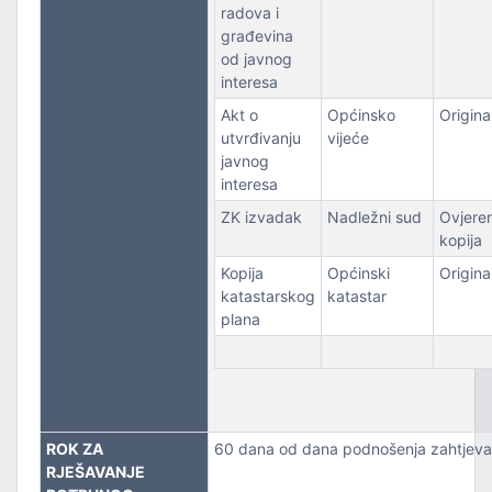
radova i
građevina
od javnog
interesa
Akt o
Općinsko
Origina
utvrđivanju
vijeće
javnog
interesa
ZK izvadak
Nadležni sud
Ovjere
kopija
Kopija
Općinski
Origina
katastarskog
katastar
plana
ROK ZA
60 dana od dana podnošenja zahtjeva
RJEŠAVANJE