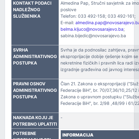
ZVOJEM
KONTAKT PODACI
Almedina Pap, Stručni savjetnik za im
NADLEŽNOG
poslove
SLUŽBENIKA
Telefon: 033 492-158; 033 492-161;
TSKE POSLOVE I KATASTAR NEKRETNINA
E-mail:
almedina.pap@novosarajevo.b
belma.kljuco@novosarajevo.ba
;
NJA I URBANIZMA
sabina.bijedic@novosarajevo.ba
IŠA
SVRHA
Svrha je da podnosilac zahtjeva, pravno
ADMINISTRATIVNOG
eksproprijacije dobije rješenje kojim s
SLOVE I SAOBRAĆAJ
POSTUPKA
nekretnine fizičkih i pravnih lica radi i
izgradnje građevina od javnog interes
PRAVNI OSNOV
Član 21. Zakona o eksproprijaciji (”Sl
ADMINISTRATIVNOG
Federacije BiH“, br. 70/07,36/10,25/12 
POSTUPKA
Zakona o upravnom postupku ("Služb
Federacije BiH", br. 2/98 ,48/99 i 61/2
NAKNADA KOJU JE
-
TITU
POTREBNO UPLATITI
POTREBNE
INFORMACIJA
TVO, IZBJEGLICE I RASELJENA LICA