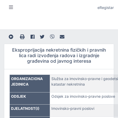
eRegistar
Eksproprijacija nekretnina fizičkih i pravnih
lica radi izvođenja radova i izgradnje
građevina od javnog interesa
A I LOKALNU SAMOUPRAVU
ORGANIZACIONA
Služba za imovinsko-pravne i geodets
JEDINICA
katastar nekretnina
ODSJEK
Odsjek za imovinsko-pravne poslove
JE
DJELATNOST(I)
Imovinsko-pravni poslovi