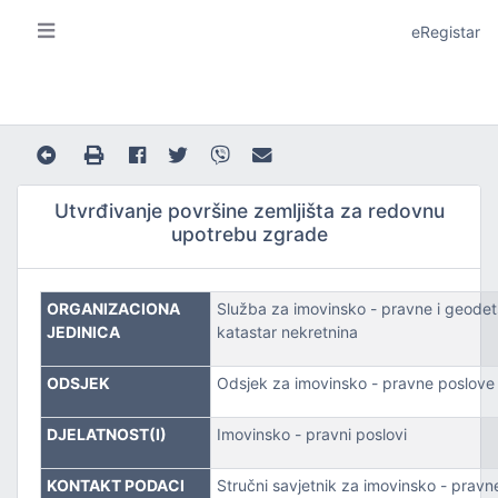
eRegistar
Utvrđivanje površine zemljišta za redovnu
upotrebu zgrade
A I LOKALNU SAMOUPRAVU
ORGANIZACIONA
Služba za imovinsko - pravne i geodet
JEDINICA
katastar nekretnina
ODSJEK
Odsjek za imovinsko - pravne poslove
DJELATNOST(I)
Imovinsko - pravni poslovi
JE
KONTAKT PODACI
Stručni savjetnik za imovinsko - pravn