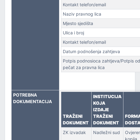
Kontakt telefon/email
PORT
Naziv pravnog lica
Mjesto sjedišta
Ulica i broj
Kontakt telefon/email
Datum podnošenja zahtjeva
Potpis podnosioca zahtjeva/Potpis od
pečat za pravna lica
POTREBNA
INSTITUCIJA
DOKUMENTACIJA
KOJA
IZDAJE
TRAŽENI
TRAŽENI
FORM
DOKUMENT
DOKUMENT
DOST
ZK izvadak
Nadležni sud
Ovjere
kopija