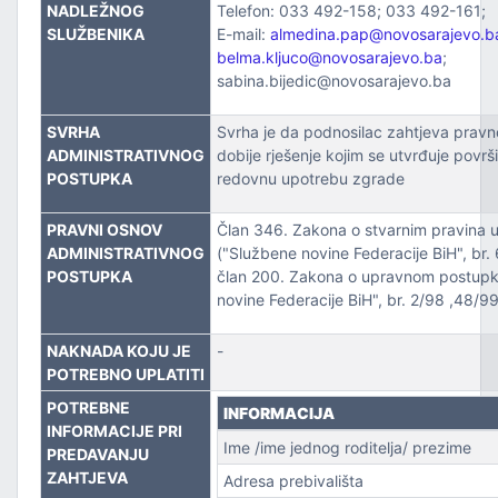
ZVOJEM
NADLEŽNOG
Telefon: 033 492-158; 033 492-161;
SLUŽBENIKA
E-mail:
almedina.pap@novosarajevo.b
belma.kljuco@novosarajevo.ba
;
TSKE POSLOVE I KATASTAR NEKRETNINA
sabina.bijedic@novosarajevo.ba
NJA I URBANIZMA
SVRHA
Svrha je da podnosilac zahtjeva pravno i
ADMINISTRATIVNOG
dobije rješenje kojim se utvrđuje površ
IŠA
POSTUPKA
redovnu upotrebu zgrade
SLOVE I SAOBRAĆAJ
PRAVNI OSNOV
Član 346. Zakona o stvarnim pravina u
ADMINISTRATIVNOG
("Službene novine Federacije BiH", br. 
POSTUPKA
član 200. Zakona o upravnom postupk
novine Federacije BiH", br. 2/98 ,48/9
NAKNADA KOJU JE
-
POTREBNO UPLATITI
POTREBNE
INFORMACIJA
INFORMACIJE PRI
TITU
Ime /ime jednog roditelja/ prezime
PREDAVANJU
ZAHTJEVA
Adresa prebivališta
TVO, IZBJEGLICE I RASELJENA LICA