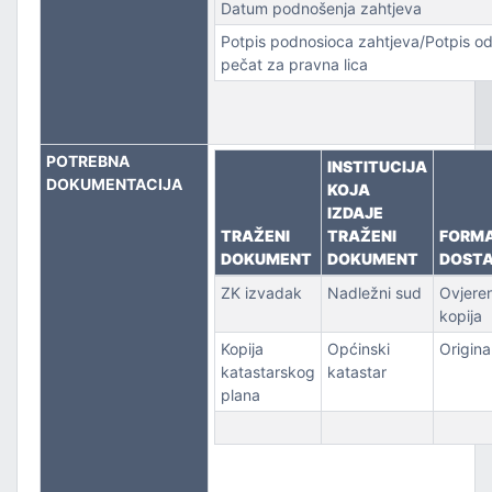
Datum podnošenja zahtjeva
Potpis podnosioca zahtjeva/Potpis od
PORT
pečat za pravna lica
POTREBNA
INSTITUCIJA
DOKUMENTACIJA
KOJA
IZDAJE
TRAŽENI
TRAŽENI
FORM
DOKUMENT
DOKUMENT
DOST
ZK izvadak
Nadležni sud
Ovjere
kopija
Kopija
Općinski
Origina
katastarskog
katastar
plana