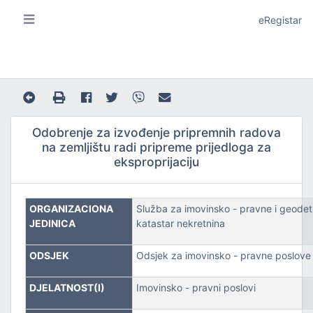
eRegistar
Odobrenje za izvođenje pripremnih radova
na zemljištu radi pripreme prijedloga za
eksproprijaciju
A I LOKALNU SAMOUPRAVU
ORGANIZACIONA
Služba za imovinsko - pravne i geodet
JEDINICA
katastar nekretnina
ODSJEK
Odsjek za imovinsko - pravne poslove
JE
DJELATNOST(I)
Imovinsko - pravni poslovi