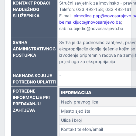
ZVOJEM
KONTAKT PODACI
Stručni savjetnik za imovinsko - pravn
NADLEŽNOG
Telefon: 033 492-158; 033 492-161;
SLUŽBENIKA
E-mail:
almedina.pap@novosarajevo.b
TSKE POSLOVE I KATASTAR NEKRETNINA
belma.kljuco@novosarajevo.ba
;
sabina.bijedic@novosarajevo.ba
NJA I URBANIZMA
SVRHA
Svrha je da podnosilac zahtjeva, pravno
IŠA
ADMINISTRATIVNOG
eksproprijacije dobije rješenje kojim s
POSTUPKA
izvođenje pripremnih radova na zemlji
SLOVE I SAOBRAĆAJ
prijedloga za eksproprijaciju
NAKNADA KOJU JE
-
POTREBNO UPLATITI
POTREBNE
INFORMACIJA
INFORMACIJE PRI
Naziv pravnog lica
PREDAVANJU
ZAHTJEVA
Mjesto sjedišta
TITU
Ulica i broj
Kontakt telefon/email
TVO, IZBJEGLICE I RASELJENA LICA