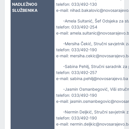
ZVOJEM
NADLEŽNOG
telefon: 033/492-130
SLUŽBENIKA
e-mail: nihad.bakalovic@novosarajevo
TSKE POSLOVE I KATASTAR NEKRETNINA
-Amela Sultanić, Šef Odsjeka za s
telefon: 033/492-254
NJA I URBANIZMA
e-mail: amela.sultanic@novosarajevo.
-Mersiha Čekić, Stručni savjetnik za
IŠA
telefon: 033/492-190
e-mail: mersiha.cekic@novosarajevo.b
SLOVE I SAOBRAĆAJ
-Sabina Pehilj, Stručni saradnik za
telefon: 033/492-257
e-mail: sabina.pehilj@novosarajevo.ba
-Jasmin Osmanbegović, Viši stručni s
telefon: 033/492-190
e-mail: jasmin.osmanbegovic@novosar
-Nermin Deljkić, Stručni savjetnik z
TITU
telefon: 033/492-190
e-mail: nermin.deljkic@novosarajevo.b
TVO, IZBJEGLICE I RASELJENA LICA