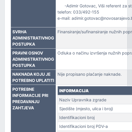
-Adimir Gotovac, Viši referent za s
PORT
telefon: 033/492-155
e-mail: adimir.gotovac@novosarajevo.
SVRHA
Finansiranje/sufinansiranje nužnih pop
ADMINISTRATIVNOG
POSTUPKA
PRAVNI OSNOV
Odluka o načinu izvršenja nužnih popra
ADMINISTRATIVNOG
POSTUPKA
NAKNADA KOJU JE
Nije propisano plaćanje naknade.
POTREBNO UPLATITI
POTREBNE
INFORMACIJA
INFORMACIJE PRI
Naziv Upravnika zgrade
PREDAVANJU
ZAHTJEVA
Sjedište (mjesto, ulica i broj)
Identifikacioni broj
Identifikacioni broj PDV-a