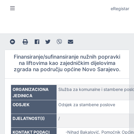
eRegistar
Finansiranje/sufinansiranje nužnih popravki
na liftovima kao zajedničkim dijelovima
zgrada na području općine Novo Sarajevo.
A I LOKALNU SAMOUPRAVU
ORGANIZACIONA
Služba za komunalne i stambene poslo
JEDINICA
ODSJEK
Odsjek za stambene poslove
DJELATNOST(I)
/
JE
KONTAKT PODACI
-Nihad Bakalović, Pomoćnik Općinske