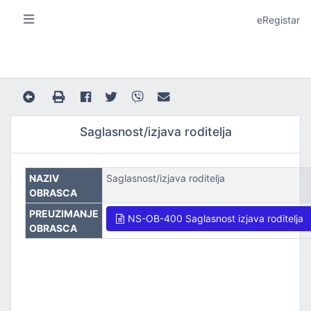
eRegistar
Saglasnost/izjava roditelja
NAZIV
Saglasnost/izjava roditelja
A I LOKALNU SAMOUPRAVU
OBRASCA
PREUZIMANJE
NS-OB-400 Saglasnost izjava roditelja
OBRASCA
JE