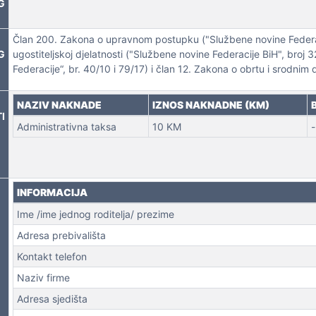
G
Član 200. Zakona o upravnom postupku ("Službene novine Federaci
G
ugostiteljskoj djelatnosti ("Službene novine Federacije BiH", broj 
Federacije“, br. 40/10 i 79/17) i član 12. Zakona o obrtu i srodnim
 NEKRETNINA
NAZIV NAKNADE
IZNOS NAKNADNE (KM)
I
Administrativna taksa
10 KM
-
INFORMACIJA
Ime /ime jednog roditelja/ prezime
Adresa prebivališta
Kontakt telefon
Naziv firme
Adresa sjedišta