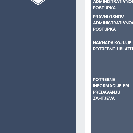
ADMINISTRATIVNO
PRIVREDU, BUDŽET I FINANSIJE
POSTUPKA
PRAVNI OSNOV
UPRAVLJANJE LOKALNIM RAZVOJEM
ADMINISTRATIVNO
POSTUPKA
IMOVINSKO-PRAVNE I GEODETSKE POSLOVE I KATASTAR
NAKNADA KOJU JE
OBLAST PROSTORNOG UREĐENJA I URBANIZMA
POTREBNO UPLATIT
INVESTICIJE I ZAŠTITU OKOLIŠA
KOMUNALNE I STAMBENE POSLOVE I SAOBRAĆAJ
POTREBNE
INFORMACIJE PRI
OPĆU UPRAVU
PREDAVANJU
ZAHTJEVA
CIVILNU ZAŠTITU
ZAJEDNIČKE POSLOVE