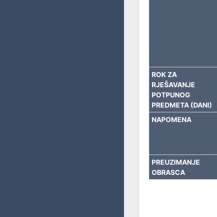
BORAČKO – INVALIDSKU ZAŠTITU
SOCIJALNA PITANJA, ZDRAVSTVO, IZBJEGLICE I RASELJE
OBRAZOVANJE, KULTURU I SPORT
ROK ZA
RJEŠAVANJE
POTPUNOG
PREDMETA (DANI)
NAPOMENA
PREUZIMANJE
OBRASCA