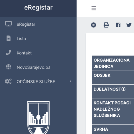
eRegistar
eRegistar
Lista
Kontakt
ORGANIZACIONA
JEDINICA
NovoSarajevo.ba
ODSJEK
OPĆINSKE SLUŽBE
DJELATNOST(I)
POSLOVE OPĆINSKOG VIJEĆA I LOKALNU SAMOUPRAVU
KONTAKT PODACI
NADLEŽNOG
URED ZA INTERNU REVIZIJU
SLUŽBENIKA
INSPEKCIJSKE POSLOVE
SVRHA