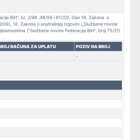
je BiH", br. 2/98 ,48/99 i 61/22), član 16. Zakona o
32/09), 16. Zakona o unutrašnjoj trgovini („Službene novine
 djelatnostima ("Službene novine Federacije BiH", broj 75/21)
BROJ RAČUNA ZA UPLATU
POZIV NA BROJ
-