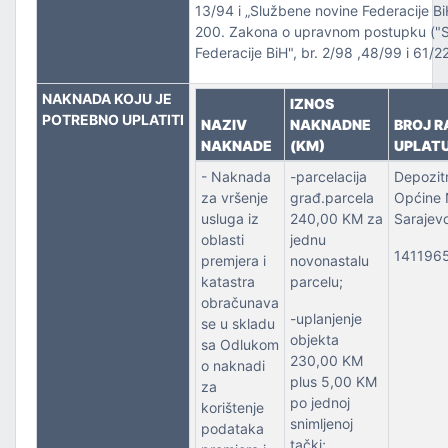
13/94 i „Službene novine Federacije BiH“
200. Zakona o upravnom postupku ("S
PORT
Federacije BiH", br. 2/98 ,48/99 i 61/
NAKNADA KOJU JE
IZNOS
POTREBNO UPLATITI
NAZIV
NAKNADNE
BROJ R
NAKNADE
(KM)
UPLAT
- Naknada
-parcelacija
Depozit
za vršenje
građ.parcela
Općine
usluga iz
240,00 KM za
Sarajev
oblasti
jednu
141196
premjera i
novonastalu
katastra
parcelu;
obračunava
-uplanjenje
se u skladu
objekta
sa Odlukom
230,00 KM
o naknadi
plus 5,00 KM
za
po jednoj
korištenje
snimljenoj
podataka
tački;