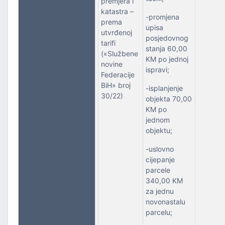
premjera i
katastra –
-promjena
prema
upisa
utvrđenoj
posjedovnog
tarifi
stanja 60,00
(«Službene
KM po jednoj
novine
ispravi;
Federacije
BiH» broj
-isplanjenje
30/22)
objekta 70,00
KM po
jednom
objektu;
-uslovno
cijepanje
parcele
340,00 KM
za jednu
novonastalu
parcelu;