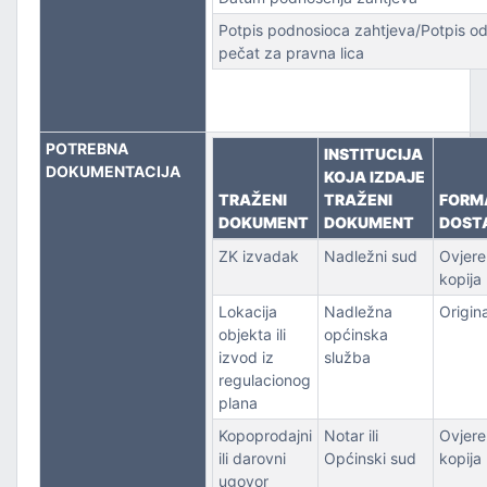
Potpis podnosioca zahtjeva/Potpis od
pečat za pravna lica
POTREBNA
INSTITUCIJA
DOKUMENTACIJA
KOJA IZDAJE
TRAŽENI
TRAŽENI
FORM
DOKUMENT
DOKUMENT
DOST
ZK izvadak
Nadležni sud
Ovjere
kopija
Lokacija
Nadležna
Origina
objekta ili
općinska
izvod iz
služba
regulacionog
plana
Kopoprodajni
Notar ili
Ovjere
ili darovni
Općinski sud
kopija
ugovor