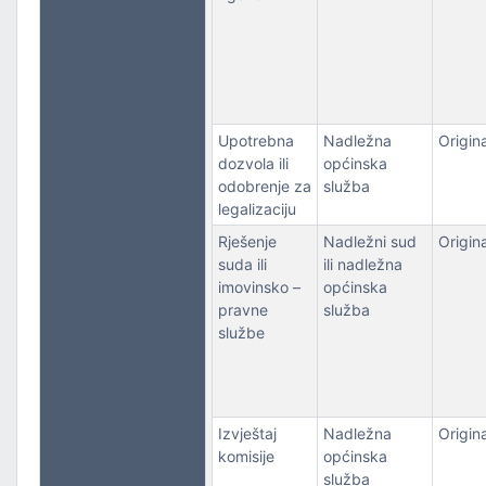
Upotrebna
Nadležna
Origina
dozvola ili
općinska
odobrenje za
služba
legalizaciju
Rješenje
Nadležni sud
Origina
suda ili
ili nadležna
imovinsko –
općinska
pravne
služba
službe
Izvještaj
Nadležna
Origina
komisije
općinska
služba