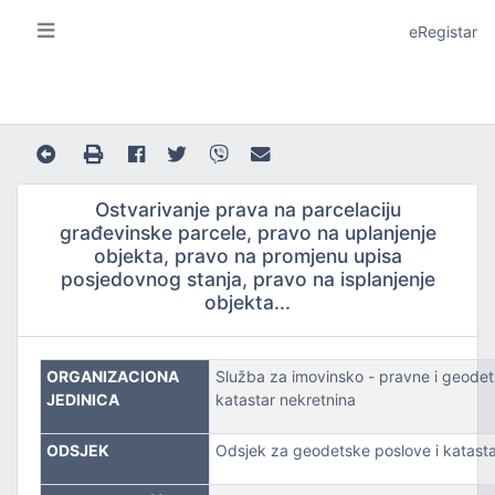
eRegistar
Ostvarivanje prava na parcelaciju
građevinske parcele, pravo na uplanjenje
objekta, pravo na promjenu upisa
posjedovnog stanja, pravo na isplanjenje
A I LOKALNU SAMOUPRAVU
objekta...
ORGANIZACIONA
Služba za imovinsko - pravne i geodet
JEDINICA
katastar nekretnina
ODSJEK
Odsjek za geodetske poslove i katasta
JE