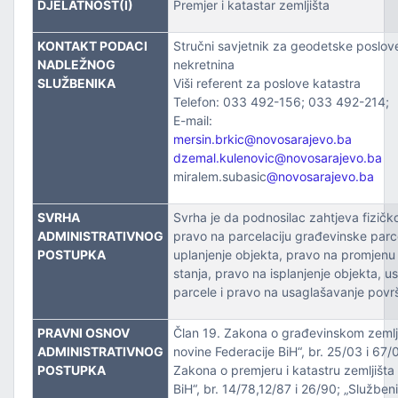
DJELATNOST(I)
Premjer i katastar zemljišta
ZVOJEM
KONTAKT PODACI
Stručni savjetnik za geodetske poslove
TSKE POSLOVE I KATASTAR NEKRETNINA
NADLEŽNOG
nekretnina
SLUŽBENIKA
Viši referent za poslove katastra
NJA I URBANIZMA
Telefon: 033 492-156; 033 492-214;
E-mail:
IŠA
mersin.brkic@novosarajevo.ba
dzemal.kulenovic@novosarajevo.ba
miralem.subasic
@novosarajevo.ba
SLOVE I SAOBRAĆAJ
SVRHA
Svrha je da podnosilac zahtjeva fizičko 
ADMINISTRATIVNOG
pravo na parcelaciju građevinske parc
POSTUPKA
uplanjenje objekta, pravo na promjen
stanja, pravo na isplanjenje objekta, u
parcele i pravo na usaglašavanje povr
PRAVNI OSNOV
Član 19. Zakona o građevinskom zemlj
TITU
ADMINISTRATIVNOG
novine Federacije BiH“, br. 25/03 i 67/0
POSTUPKA
Zakona o premjeru i katastru zemljišta 
BiH“, br. 14/78,12/87 i 26/90; „Službeni 
TVO, IZBJEGLICE I RASELJENA LICA