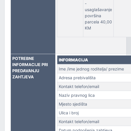
-
usaglašavanje
površina
parcela 40,00
KM
POTREBNE
INFORMACIJA
INFORMACIJE PRI
Ime /ime jednog roditelja/ prezime
PREDAVANJU
ZAHTJEVA
Adresa prebivališta
Kontakt telefon/email
Naziv pravnog lica
Mjesto sjedišta
Ulica i broj
Kontakt telefon/email
Datum podnošenja zahtjeva