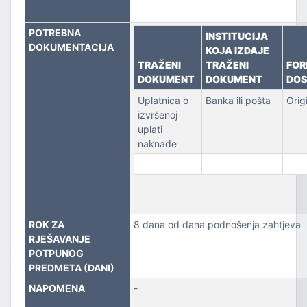
POTREBNA
INSTITUCIJA
DOKUMENTACIJA
KOJA IZDAJE
TRAŽENI
TRAŽENI
FO
DOKUMENT
DOKUMENT
DOS
Uplatnica o
Banka ili pošta
Orig
izvršenoj
uplati
naknade
ROK ZA
8 dana od dana podnošenja zahtjeva
RJEŠAVANJE
POTPUNOG
PREDMETA (DANI)
NAPOMENA
-