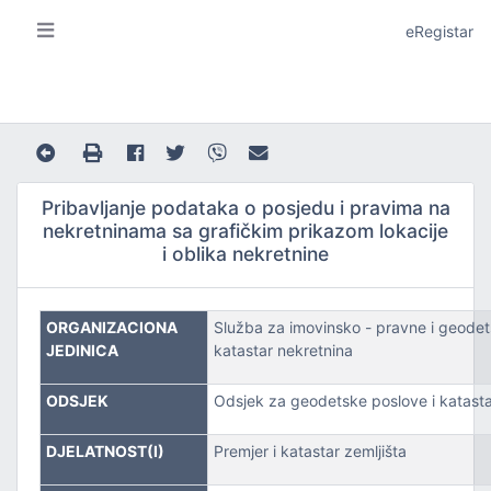
eRegistar
Pribavljanje podataka o posjedu i pravima na
nekretninama sa grafičkim prikazom lokacije
i oblika nekretnine
A I LOKALNU SAMOUPRAVU
ORGANIZACIONA
Služba za imovinsko - pravne i geodet
JEDINICA
katastar nekretnina
ODSJEK
Odsjek za geodetske poslove i katasta
JE
DJELATNOST(I)
Premjer i katastar zemljišta