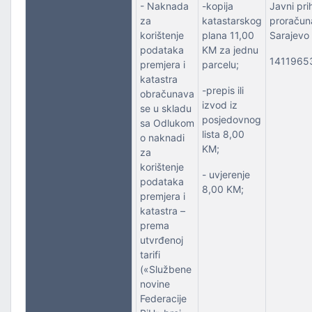
- Naknada
-kopija
Javni pri
za
katastarskog
proračun
PORT
korištenje
plana 11,00
Sarajevo
podataka
KM za jednu
1411965
premjera i
parcelu;
katastra
-prepis ili
obračunava
izvod iz
se u skladu
posjedovnog
sa Odlukom
lista 8,00
o naknadi
KM;
za
korištenje
- uvjerenje
podataka
8,00 KM;
premjera i
katastra –
prema
utvrđenoj
tarifi
(«Službene
novine
Federacije