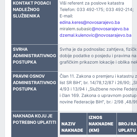
ZVOJEM
KONTAKT PODACI
Viši referent za poslove katastra
NADLEŽNOG
Telefon: 033 492-175; 033 492-214;
SLUŽBENIKA
E-mail:
TSKE POSLOVE I KATASTAR NEKRETNINA
edina.keres@novosarajevo.ba
miralem.subasic
@novosarajevo.ba
NJA I URBANIZMA
dzemal.kulenovic@novosarajevo.ba
IŠA
SVRHA
Svrha je da podnosilac zahtjeva, fizičko
ADMINISTRATIVNOG
dobije podatke o posjedu i pravima n
SLOVE I SAOBRAĆAJ
POSTUPKA
grafičkim prikazom lokacije i oblika ne
PRAVNI OSNOV
Član 11. Zakona o premjeru i katastru 
ADMINISTRATIVNOG
list SR BiH“, br. 14/78,12/87 i 26/90; „Sl
POSTUPKA
4/93 i 13/94 i „Službene novine Federac
i član 169. Zakona o upravnom postup
novine Federacije BiH", br.: 2/98 ,48/
NAKNADA KOJU JE
IZNOS
TITU
POTREBNO UPLATITI
NAZIV
NAKNADNE
BROJ R
NAKNADE
(KM)
UPLATU
TVO, IZBJEGLICE I RASELJENA LICA