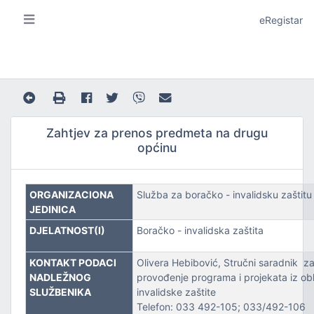
eRegistar
Zahtjev za prenos predmeta na drugu
općinu
A I LOKALNU SAMOUPRAVU
ORGANIZACIONA
Služba za boračko - invalidsku zaštitu
JEDINICA
DJELATNOST(I)
Boračko - invalidska zaštita
KONTAKT PODACI
Olivera Hebibović, Stručni saradnik za
NADLEŽNOG
provođenje programa i projekata iz obl
JE
SLUŽBENIKA
invalidske zaštite
Telefon: 033 492-105; 033/492-106