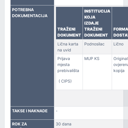
POTREBNA
INSTITUCIJA
PORT
DOKUMENTACIJA
KOJA
IZDAJE
TRAŽENI
TRAŽENI
FORM
DOKUMENT
DOKUMENT
DOSTA
Lična karta
Podnosilac
Lično
na uvid
Prijava
MUP KS
Original 
mjesta
ovjeren
prebivališta
kopija
( CIPS)
TAKSE I NAKNADE
-
ROK ZA
30 dana