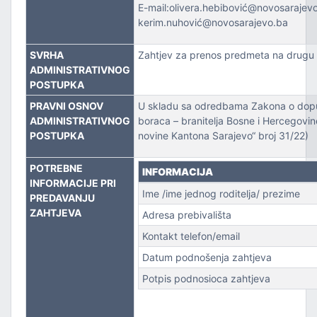
ZVOJEM
E-mail:olivera.hebibović@novosarajevo
kerim.nuhović@novosarajevo.ba
TSKE POSLOVE I KATASTAR NEKRETNINA
SVRHA
Zahtjev za prenos predmeta na drugu
ADMINISTRATIVNOG
NJA I URBANIZMA
POSTUPKA
PRAVNI OSNOV
U skladu sa odredbama Zakona o dop
IŠA
ADMINISTRATIVNOG
boraca – branitelja Bosne i Hercegovi
POSTUPKA
novine Kantona Sarajevo“ broj 31/22)
SLOVE I SAOBRAĆAJ
POTREBNE
INFORMACIJA
INFORMACIJE PRI
Ime /ime jednog roditelja/ prezime
PREDAVANJU
ZAHTJEVA
Adresa prebivališta
Kontakt telefon/email
Datum podnošenja zahtjeva
TITU
Potpis podnosioca zahtjeva
TVO, IZBJEGLICE I RASELJENA LICA