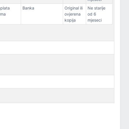
splata
Banka
Original ili
Ne starije
ema
ovjerena
od 6
kopija
mjeseci