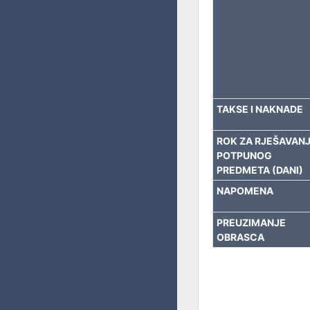
BORAČKO – INVALIDSKU ZAŠTITU
SOCIJALNA PITANJA, ZDRAVSTVO, IZBJEGLICE I RASELJE
OBRAZOVANJE, KULTURU I SPORT
TAKSE I NAKNADE
ROK ZA RJEŠAVAN
POTPUNOG
PREDMETA (DANI)
NAPOMENA
PREUZIMANJE
OBRASCA