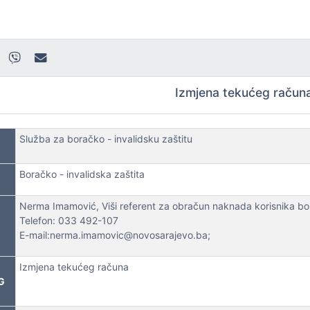
Izmjena tekućeg račun
Služba za boračko - invalidsku zaštitu
Boračko - invalidska zaštita
Nerma Imamović, Viši referent za obračun naknada korisnika bor
Telefon: 033 492-107
E-mail:nerma.imamovic@novosarajevo.ba;
Izmjena tekućeg računa
G