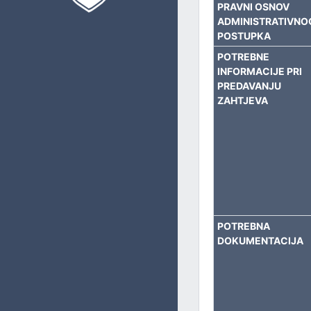
PRAVNI OSNOV
PRIVREDU, BUDŽET I FINANSIJE
ADMINISTRATIVNO
POSTUPKA
UPRAVLJANJE LOKALNIM RAZVOJEM
POTREBNE
INFORMACIJE PRI
IMOVINSKO-PRAVNE I GEODETSKE POSLOVE I KATASTAR
PREDAVANJU
ZAHTJEVA
OBLAST PROSTORNOG UREĐENJA I URBANIZMA
INVESTICIJE I ZAŠTITU OKOLIŠA
KOMUNALNE I STAMBENE POSLOVE I SAOBRAĆAJ
OPĆU UPRAVU
POTREBNA
DOKUMENTACIJA
CIVILNU ZAŠTITU
ZAJEDNIČKE POSLOVE