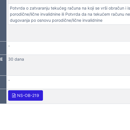
Potvrda o zatvaranju tekućeg računa na koji se vrši obračun i i
NA LICA
porodične/lične invalidnine ili Potvrda da na tekućem računu n
dugovanja po osnovu porodične/lične invalidnine
-
JE
30 dana
-
NS-OB-219