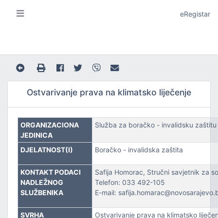
eRegistar
Ostvarivanje prava na klimatsko liječenje
ORGANIZACIONA
Služba za boračko - invalidsku zaštitu
A I LOKALNU SAMOUPRAVU
JEDINICA
DJELATNOST(I)
Boračko - invalidska zaštita
KONTAKT PODACI
Safija Homorac, Stručni savjetnik za so
NADLEŽNOG
Telefon: 033 492-105
SLUŽBENIKA
E-mail: safija.homarac@novosarajevo.
JE
SVRHA
Ostvarivanje prava na klimatsko liječe