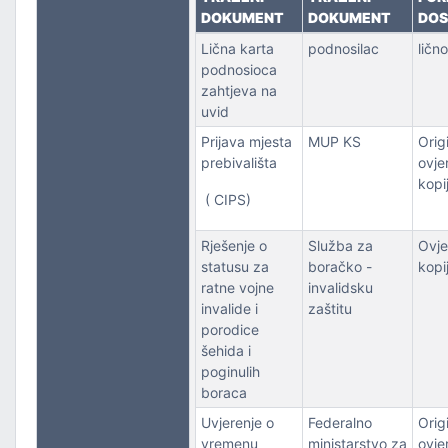
DOKUMENT
DOKUMENT
DOS
PORT
Lična karta
podnosilac
lično
podnosioca
zahtjeva na
uvid
Prijava mjesta
MUP KS
Origi
prebivališta
ovje
kopi
( CIPS)
Rješenje o
Služba za
Ovje
statusu za
boračko -
kopi
ratne vojne
invalidsku
invalide i
zaštitu
porodice
šehida i
poginulih
boraca
Uvjerenje o
Federalno
Origi
vremenu
ministarstvo za
ovje