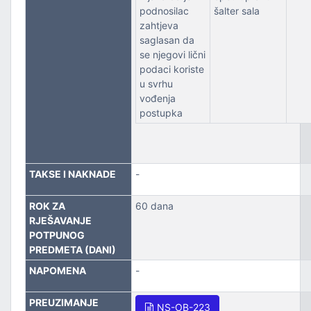
podnosilac
šalter sala
zahtjeva
saglasan da
se njegovi lični
podaci koriste
u svrhu
vođenja
postupka
TAKSE I NAKNADE
-
ROK ZA
60 dana
RJEŠAVANJE
POTPUNOG
PREDMETA (DANI)
NAPOMENA
-
PREUZIMANJE
NS-OB-223