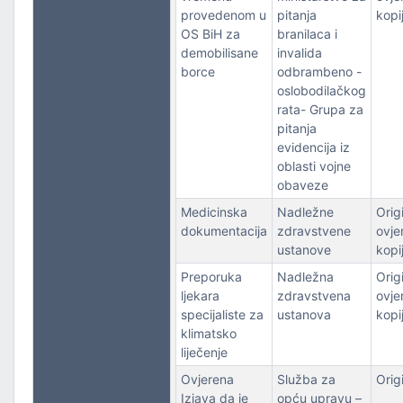
provedenom u
pitanja
kopi
OS BiH za
branilaca i
demobilisane
invalida
borce
odbrambeno -
oslobodilačkog
rata- Grupa za
pitanja
evidencija iz
oblasti vojne
obaveze
Medicinska
Nadležne
Origi
dokumentacija
zdravstvene
ovje
ustanove
kopi
Preporuka
Nadležna
Origi
ljekara
zdravstvena
ovje
specijaliste za
ustanova
kopi
klimatsko
liječenje
Ovjerena
Služba za
Orig
Izjava da je
opću upravu –