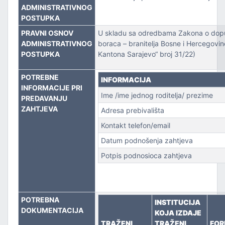
ZVOJEM
ADMINISTRATIVNOG
POSTUPKA
TSKE POSLOVE I KATASTAR NEKRETNINA
PRAVNI OSNOV
U skladu sa odredbama Zakona o dop
ADMINISTRATIVNOG
boraca – branitelja Bosne i Hercegovi
NJA I URBANIZMA
POSTUPKA
Kantona Sarajevo“ broj 31/22)
IŠA
POTREBNE
INFORMACIJA
INFORMACIJE PRI
Ime /ime jednog roditelja/ prezime
PREDAVANJU
SLOVE I SAOBRAĆAJ
ZAHTJEVA
Adresa prebivališta
Kontakt telefon/email
Datum podnošenja zahtjeva
Potpis podnosioca zahtjeva
TITU
POTREBNA
INSTITUCIJA
DOKUMENTACIJA
KOJA IZDAJE
TVO, IZBJEGLICE I RASELJENA LICA
TRAŽENI
TRAŽENI
FO