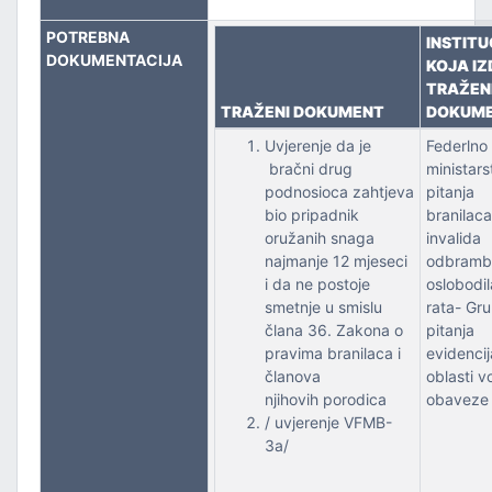
POTREBNA
INSTITU
PORT
DOKUMENTACIJA
KOJA IZ
TRAŽEN
TRAŽENI DOKUMENT
DOKUM
Uvjerenje da je
Federlno
bračni drug
ministars
podnosioca zahtjeva
pitanja
bio pripadnik
branilaca
oružanih snaga
invalida
najmanje 12 mjeseci
odbramb
i da ne postoje
oslobodi
smetnje u smislu
rata- Gr
člana 36. Zakona o
pitanja
pravima branilaca i
evidencij
članova
oblasti v
njihovih porodica
obaveze
/ uvjerenje VFMB-
3a/