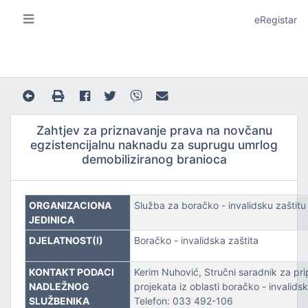
eRegistar
Zahtjev za priznavanje prava na novčanu
egzistencijalnu naknadu za suprugu umrlog
demobiliziranog branioca
A I LOKALNU SAMOUPRAVU
ORGANIZACIONA
Služba za boračko - invalidsku zaštitu
JEDINICA
DJELATNOST(I)
Boračko - invalidska zaštita
KONTAKT PODACI
Kerim Nuhović, Stručni saradnik za pr
JE
NADLEŽNOG
projekata iz oblasti boračko - invalidsk
SLUŽBENIKA
Telefon: 033 492-106