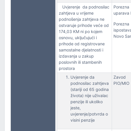
Uvjerenje da podnosilac
Porezna
zahtjeva u vrijeme
uparava
podnošenja zahtjeva ne
Porezna
ostvaruje prihode veće od
ispostav
174,03 KM ni po kojem
Novo Sar
osnovu, uključujući i
prihode od registrovane
samostalne djelatnosti i
izdavanja u zakup
poslovnih ili stambenih
prostora
Uvjerenje da
Zavod
podnosilac zahtjeva
PIO/MIO
(stariji od 65 godina
života) nije uživalac
penzije ili ukoliko
jeste,
uvjerenje/potvrda o
visini penzije