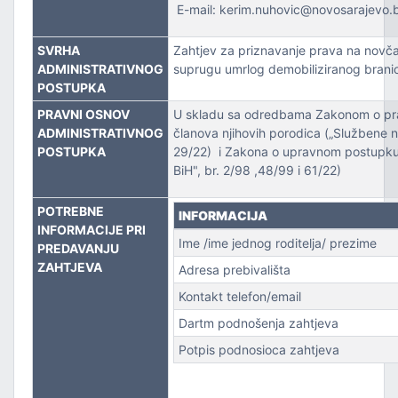
ZVOJEM
E-mail: kerim.nuhovic@novosarajevo.
TSKE POSLOVE I KATASTAR NEKRETNINA
SVRHA
Zahtjev za priznavanje prava na novč
ADMINISTRATIVNOG
suprugu umrlog demobiliziranog brani
POSTUPKA
NJA I URBANIZMA
PRAVNI OSNOV
U skladu sa odredbama Zakonom o prav
ADMINISTRATIVNOG
članova njihovih porodica („Službene no
IŠA
POSTUPKA
29/22) i Zakona o upravnom postupku 
BiH", br. 2/98 ,48/99 i 61/22)
SLOVE I SAOBRAĆAJ
POTREBNE
INFORMACIJA
INFORMACIJE PRI
Ime /ime jednog roditelja/ prezime
PREDAVANJU
ZAHTJEVA
Adresa prebivališta
Kontakt telefon/email
Dartm podnošenja zahtjeva
TITU
Potpis podnosioca zahtjeva
TVO, IZBJEGLICE I RASELJENA LICA