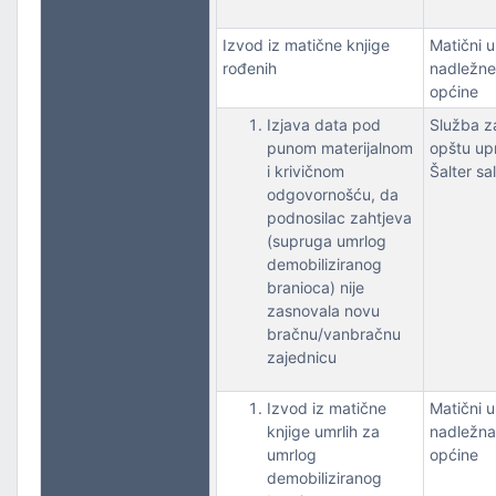
Izvod iz matične knjige
Matični 
rođenih
nadležne
općine
Izjava data pod
Služba z
punom materijalnom
opštu up
i krivičnom
Šalter sa
odgovornošću, da
podnosilac zahtjeva
(supruga umrlog
demobiliziranog
branioca) nije
zasnovala novu
bračnu/vanbračnu
zajednicu
Izvod iz matične
Matični 
knjige umrlih za
nadležna
umrlog
općine
demobiliziranog