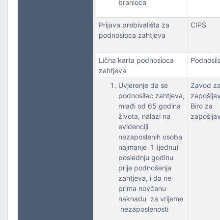
branioca
Prijava prebivališta za
CIPS
podnosioca zahtjeva
Lična karta podnosioca
Podnosil
zahtjeva
Uvjerenje da se
Zavod z
podnosilac zahtjeva,
zapošlja
mlađi od 65 godina
Biro za
života, nalazi na
zapošlja
evidenciji
nezaposlenih osoba
najmanje 1 (jednu)
poslednju godinu
prije podnošenja
zahtjeva, i da ne
prima novčanu
naknadu za vrijeme
nezaposlenosti