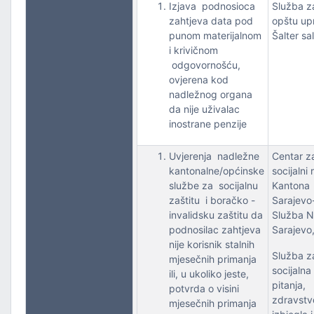
Izjava podnosioca
Služba z
zahtjeva data pod
opštu up
punom materijalnom
Šalter sa
i krivičnom
odgovornošću,
ovjerena kod
nadležnog organa
da nije uživalac
inostrane penzije
Uvjerenja nadležne
Centar z
kantonalne/općinske
socijalni 
službe za socijalnu
Kantona
zaštitu i boračko -
Sarajevo
invalidsku zaštitu da
Služba 
podnosilac zahtjeva
Sarajevo
nije korisnik stalnih
Služba z
mjesečnih primanja
socijalna
ili, u ukoliko jeste,
pitanja,
potvrda o visini
zdravstv
mjesečnih primanja