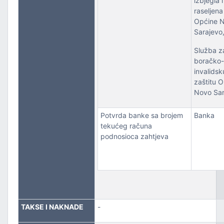
izbjegla i
raseljena 
Općine 
Sarajev
Služba z
boračko-
invalidsk
zaštitu 
Novo Sar
Potvrda banke sa brojem
Banka
tekućeg računa
podnosioca zahtjeva
TAKSE I NAKNADE
-