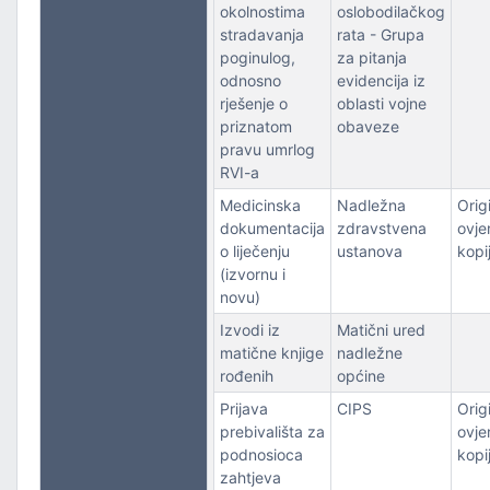
okolnostima
oslobodilačkog
stradavanja
rata - Grupa
poginulog,
za pitanja
odnosno
evidencija iz
rješenje o
oblasti vojne
priznatom
obaveze
pravu umrlog
RVI-a
Medicinska
Nadležna
Origi
dokumentacija
zdravstvena
ovje
o liječenju
ustanova
kopi
(izvornu i
novu)
Izvodi iz
Matični ured
matične knjige
nadležne
rođenih
općine
Prijava
CIPS
Origi
prebivališta za
ovje
podnosioca
kopi
zahtjeva