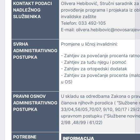
ZVOJEM
KONTAKT PODACI
Olivera Hebibović, Stručni saradnik za
NADLEŽNOG
provođenje programa i projekata iz obl
SLUŽBENIKA
invalidske zaštite
TSKE POSLOVE I KATASTAR NEKRETNINA
Telefon: 033 492-105
E-mail: olivera.hebibovic@novosarajev
NJA I URBANIZMA
SVRHA
Promjene u ličnoj invalidnini:
IŠA
ADMINISTRATIVNOG
- Zahtjev za povećanje procenta ratnog
POSTUPKA
- Zahtjev za tuđu njegu i pomoć
SLOVE I SAOBRAĆAJ
- Zahtjev za ortopedski dodatak
- Zahtjev za povećanje procenta (malolje
u OS)
PRAVNI OSNOV
U skladu sa odredbama Zakona o pravi
ADMINISTRATIVNOG
članova njihovih porodica ( “Službene 
POSTUPKA
33/04,56/05,70/07, 9/10, 90/17 i 29/2
upravnom postupku ("Službene novine F
2/98 ,48/99 i 61/22)
TITU
POTREBNE
TVO, IZBJEGLICE I RASELJENA LICA
INFORMACIJA