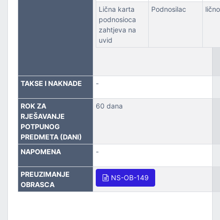
Lična karta
Podnosilac
lično
podnosioca
zahtjeva na
uvid
TAKSE I NAKNADE
-
ROK ZA
60 dana
RJEŠAVANJE
POTPUNOG
PREDMETA (DANI)
NAPOMENA
-
PREUZIMANJE
NS-OB-149
OBRASCA