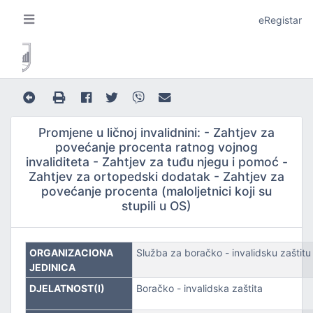
eRegistar
Promjene u ličnoj invalidnini: - Zahtjev za
povećanje procenta ratnog vojnog
invaliditeta - Zahtjev za tuđu njegu i pomoć -
Zahtjev za ortopedski dodatak - Zahtjev za
A I LOKALNU SAMOUPRAVU
povećanje procenta (maloljetnici koji su
stupili u OS)
ORGANIZACIONA
Služba za boračko - invalidsku zaštitu
JEDINICA
JE
DJELATNOST(I)
Boračko - invalidska zaštita