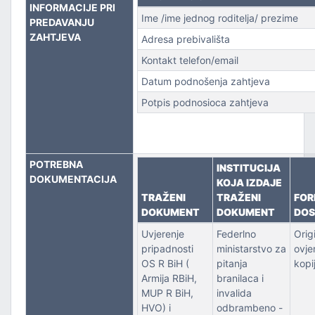
INFORMACIJE PRI
Ime /ime jednog roditelja/ prezime
PREDAVANJU
PORT
ZAHTJEVA
Adresa prebivališta
Kontakt telefon/email
Datum podnošenja zahtjeva
Potpis podnosioca zahtjeva
POTREBNA
INSTITUCIJA
DOKUMENTACIJA
KOJA IZDAJE
TRAŽENI
TRAŽENI
FO
DOKUMENT
DOKUMENT
DOS
Uvjerenje
Federlno
Origi
pripadnosti
ministarstvo za
ovje
OS R BiH (
pitanja
kopi
Armija RBiH,
branilaca i
MUP R BiH,
invalida
HVO) i
odbrambeno -