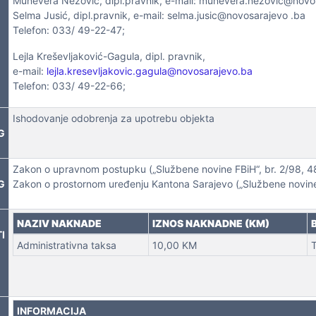
Munevera Nezović, dipl.pravnik, e-mail: munevera.nezovic@novo
Selma Jusić, dipl.pravnik, e-mail: selma.jusic@novosarajevo .ba
Telefon: 033/ 49-22-47;
Lejla Kreševljaković-Gagula, dipl. pravnik,
e-mail:
lejla.kresevljakovic.gagula@novosarajevo.ba
 NEKRETNINA
Telefon: 033/ 49-22-66;
Ishodovanje odobrenja za upotrebu objekta
G
Zakon o upravnom postupku („Službene novine FBiH“, br. 2/98, 4
G
Zakon o prostornom uređenju Kantona Sarajevo („Službene novine 
NAZIV NAKNADE
IZNOS NAKNADNE (KM)
I
Administrativna taksa
10,00 KM
T
INFORMACIJA