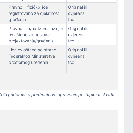
Pravno ili fizičko lice
Original ili
registrovano za djelatnost
ovjerena
građenja
fco
Pravno lice/nadzorni inžinjer
Original ili
ovlašteno za poslove
ovjerena
projektovanja/građenja
fco
Lica ovlaštena od strane
Original ili
Federalnog Ministarstva
ovjerena
prostornog uređenja
fco
 ličnih podataka u predmetnom upravnom postupku u skladu