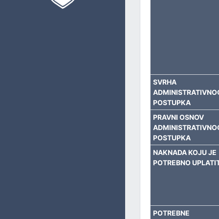
PRIVREDU, BUDŽET I FINANSIJE
UPRAVLJANJE LOKALNIM RAZVOJEM
IMOVINSKO-PRAVNE I GEODETSKE POSLOVE I KATASTAR
OBLAST PROSTORNOG UREĐENJA I URBANIZMA
SVRHA
ADMINISTRATIVNO
INVESTICIJE I ZAŠTITU OKOLIŠA
POSTUPKA
PRAVNI OSNOV
KOMUNALNE I STAMBENE POSLOVE I SAOBRAĆAJ
ADMINISTRATIVNO
POSTUPKA
OPĆU UPRAVU
NAKNADA KOJU JE
POTREBNO UPLATIT
CIVILNU ZAŠTITU
ZAJEDNIČKE POSLOVE
POTREBNE