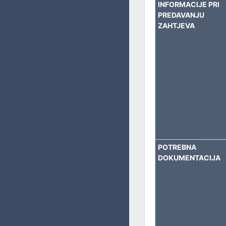
BORAČKO – INVALIDSKU ZAŠTITU
INFORMACIJE PRI
PREDAVANJU
SOCIJALNA PITANJA, ZDRAVSTVO, IZBJEGLICE I RASELJE
ZAHTJEVA
OBRAZOVANJE, KULTURU I SPORT
POTREBNA
DOKUMENTACIJA