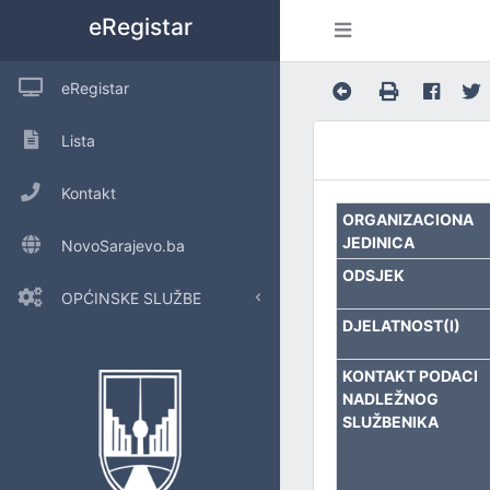
eRegistar
eRegistar
Lista
Kontakt
ORGANIZACIONA
JEDINICA
NovoSarajevo.ba
ODSJEK
OPĆINSKE SLUŽBE
DJELATNOST(I)
POSLOVE OPĆINSKOG VIJEĆA I LOKALNU SAMOUPRAVU
KONTAKT PODACI
NADLEŽNOG
URED ZA INTERNU REVIZIJU
SLUŽBENIKA
INSPEKCIJSKE POSLOVE