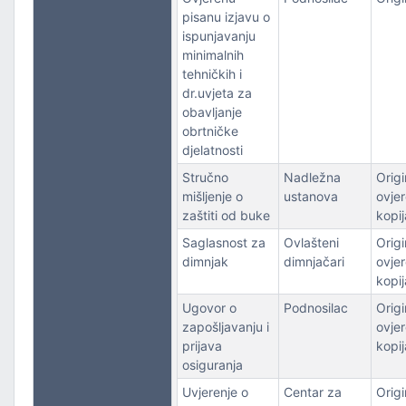
pisanu izjavu o
ispunjavanju
minimalnih
tehničkih i
dr.uvjeta za
obavljanje
obrtničke
djelatnosti
Stručno
Nadležna
Origin
mišljenje o
ustanova
ovje
zaštiti od buke
kopij
Saglasnost za
Ovlašteni
Origin
dimnjak
dimnjačari
ovje
kopij
Ugovor o
Podnosilac
Origin
zapošljavanju i
ovje
prijava
kopij
osiguranja
Uvjerenje o
Centar za
Origin