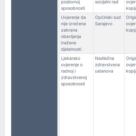
poslovnoj
socijalni rad
ovje
sposobnosti
kopij
Uvjerenje da
Općinski sud
Origin
nije izrečena
Sarajevo
ovje
zabrana
kopij
obavljanja
tražene
djelatnosti
Ljekarsko
Nadležna
Origin
uvjerenje o
zdravstvena
ovje
radnoj i
ustanova
kopij
zdravstvenoj
sposobnosti