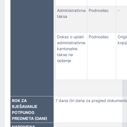
Administrativna
Podnosilac
-
taksa
Dokaz o uplati
Podnosilac
Origin
administrativne
kopij
kantonalne
takse na
rješenje
ROK ZA
7 dana (tri dana za pregled dokumenta
RJEŠAVANJE
POTPUNOG
PREDMETA (DANI)
NAPOMENA
-