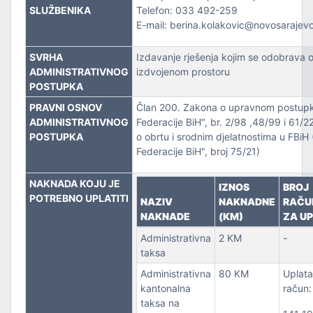
ZVOJEM
SLUŽBENIKA
Telefon: 033 492-259
E-mail: berina.kolakovic@novosarajev
TSKE POSLOVE I KATASTAR NEKRETNINA
SVRHA
Izdavanje rješenja kojim se odobrava o
ADMINISTRATIVNOG
izdvojenom prostoru
NJA I URBANIZMA
POSTUPKA
IŠA
PRAVNI OSNOV
Član 200. Zakona o upravnom postupk
ADMINISTRATIVNOG
Federacije BiH", br. 2/98 ,48/99 i 61/22
POSTUPKA
o obrtu i srodnim djelatnostima u FBiH
SLOVE I SAOBRAĆAJ
Federacije BiH", broj 75/21)
NAKNADA KOJU JE
IZNOS
BROJ
POTREBNO UPLATITI
NAZIV
NAKNADNE
RAČU
NAKNADE
(KM)
ZA U
Administrativna
2 KM
-
taksa
Administrativna
80 KM
Uplata
TITU
kantonalna
račun:
taksa na
TVO, IZBJEGLICE I RASELJENA LICA