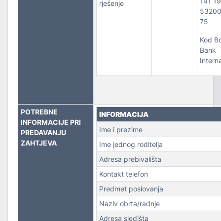
141 1
rješenje
5320
PORT
75
Kod B
Bank
Intern
POTREBNE
INFORMACIJA
INFORMACIJE PRI
Ime i prezime
PREDAVANJU
ZAHTJEVA
Ime jednog roditelja
Adresa prebivališta
Kontakt telefon
Predmet poslovanja
Naziv obrta/radnje
Adresa sjedišta