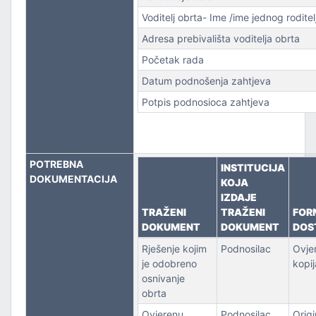
Voditelj obrta- Ime /ime jednog rodite
Adresa prebivališta voditelja obrta
Početak rada
Datum podnošenja zahtjeva
Potpis podnosioca zahtjeva
POTREBNA
INSTITUCIJA
DOKUMENTACIJA
KOJA
IZDAJE
TRAŽENI
TRAŽENI
FOR
DOKUMENT
DOKUMENT
DOS
Rješenje kojim
Podnosilac
Ovje
je odobreno
kopij
osnivanje
obrta
Ovjerenu
Podnosilac
Orig