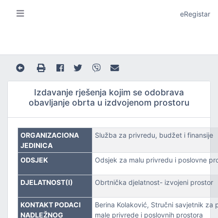
eRegistar
Izdavanje rješenja kojim se odobrava
obavljanje obrta u izdvojenom prostoru
A I LOKALNU SAMOUPRAVU
ORGANIZACIONA
Služba za privredu, budžet i finansije
JEDINICA
ODSJEK
Odsjek za malu privredu i poslovne pr
DJELATNOST(I)
Obrtnička djelatnost- izvojeni prostor
JE
KONTAKT PODACI
Berina Kolaković, Stručni savjetnik za 
NADLEŽNOG
male privrede i poslovnih prostora