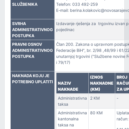
ZVOJEM
SLUŽBENIKA
Telefon: 033 492-259
E-mail: berina.kolakovic@novosarajev
TSKE POSLOVE I KATASTAR NEKRETNINA
SVRHA
Izdavanje rješenja za trgovinu izvan 
ADMINISTRATIVNOG
pojedinac
NJA I URBANIZMA
POSTUPKA
IŠA
PRAVNI OSNOV
Član 200. Zakona o upravnom postupk
ADMINISTRATIVNOG
Federacije BiH", br. 2/98 ,48/99 i 61/2
POSTUPKA
unutarnjoj trgovini ("Službene novine F
SLOVE I SAOBRAĆAJ
i 79/17)
NAKNADA KOJU JE
IZNOS
BROJ
POTREBNO UPLATITI
NAZIV
NAKNADNE
RAČU
NAKNADE
(KM)
ZA U
Administrativna
2 KM
-
taksa
Administrativna
80 KM
Uplata
TITU
kantonalna
račun:
taksa na
TVO, IZBJEGLICE I RASELJENA LICA