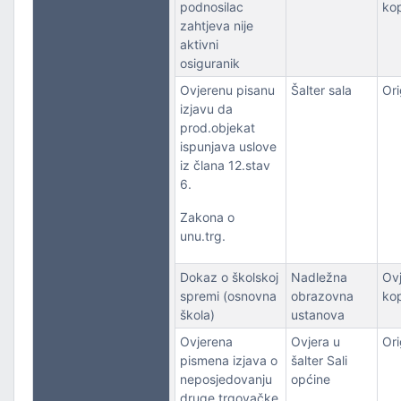
podnosilac
kop
zahtjeva nije
aktivni
osiguranik
Ovjerenu pisanu
Šalter sala
Ori
izjavu da
prod.objekat
ispunjava uslove
iz člana 12.stav
6.
Zakona o
unu.trg.
Dokaz o školskoj
Nadležna
Ov
spremi (osnovna
obrazovna
kop
škola)
ustanova
Ovjerena
Ovjera u
Ori
pismena izjava o
šalter Sali
neposjedovanju
općine
druge trgovačke