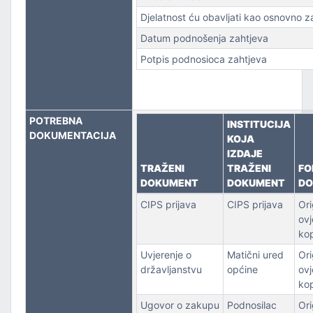
Djelatnost ću obavljati kao osnovno 
Datum podnošenja zahtjeva
Potpis podnosioca zahtjeva
POTREBNA
INSTITUCIJA
DOKUMENTACIJA
KOJA
IZDAJE
TRAŽENI
TRAŽENI
FO
DOKUMENT
DOKUMENT
DO
CIPS prijava
CIPS prijava
Orig
ovj
kop
Uvjerenje o
Matični ured
Orig
državljanstvu
općine
ovj
kop
Ugovor o zakupu
Podnosilac
Orig