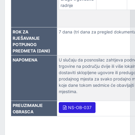
radnje
ROK ZA
7 dana (tri dana za pregled dokumenta
RJEŠAVANJE
POTPUNOG
PREDMETA (DANI)
NAPOMENA
U slučaju da posnosilac zahtjeva podno
trgovine na području dvije ili više loka
dostaviti sklopljene ugovore ili predu
prodajnog mjesta za svako prodajno m
koje dane tokom sedmice će obavljajti
mjestima.
PREUZIMANJE
NS-OB-037
OBRASCA