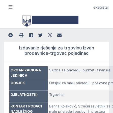
eRegistar
Izdavanje rješenja za trgovinu izvan
prodavnice-trgovac pojedinac
A I LOKALNU SAMOUPRAVU
ORGANIZACIONA
Služba za privredu, budžet i finansije
JEDINICA
ODSJEK
Odsjek za malu privredu i poslovne pr
DJELATNOST(I)
Trgovina
JE
KONTAKT PODACI
Berina Kolaković, Stručni savjetnik za 
NADLEŽNOG
male privrede i poslovnih prostora