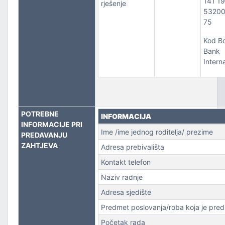
141 1
rješenje
5320
PORT
75
Kod B
Bank
Intern
POTREBNE
INFORMACIJA
INFORMACIJE PRI
Ime /ime jednog roditelja/ prezime
PREDAVANJU
ZAHTJEVA
Adresa prebivališta
Kontakt telefon
Naziv radnje
Adresa sjedište
Predmet poslovanja/roba koja je pre
Početak rada