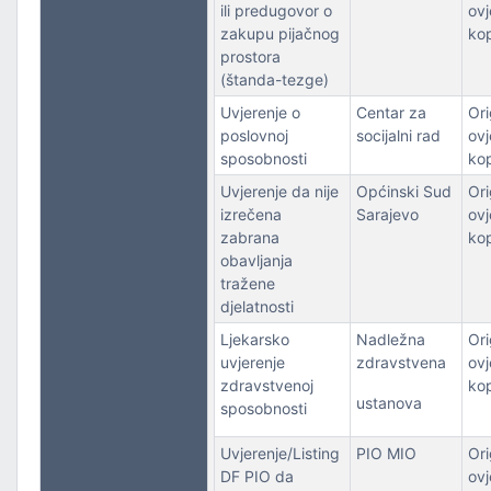
ili predugovor o
ovj
zakupu pijačnog
kop
prostora
(štanda-tezge)
Uvjerenje o
Centar za
Orig
poslovnoj
socijalni rad
ovj
sposobnosti
kop
Uvjerenje da nije
Općinski Sud
Orig
izrečena
Sarajevo
ovj
zabrana
kop
obavljanja
tražene
djelatnosti
Ljekarsko
Nadležna
Orig
uvjerenje
zdravstvena
ovj
zdravstvenoj
kop
ustanova
sposobnosti
Uvjerenje/Listing
PIO MIO
Orig
DF PIO da
ovj