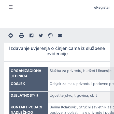
eRegistar
Izdavanje uvjerenja o činjenicama iz službene
evidencije
A I LOKALNU SAMOUPRAVU
ORGANIZACIONA
Služba za privredu, budžet i finansije
JEDINICA
ODSJEK
Odsjek za malu privredu i poslovne pr
DJELATNOST(I)
Ugostiteljstvo, trgovina, obrt
JE
KONTAKT PODACI
Berina Kolaković, Stručni savjetnik za
NADLEŽNOG
poslove iz oblasti male privrede i posl