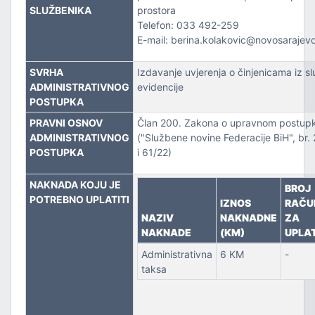
ZVOJEM
SLUŽBENIKA
prostora
Telefon: 033 492-259
TSKE POSLOVE I KATASTAR NEKRETNINA
E-mail: berina.kolakovic@novosarajev
SVRHA
Izdavanje uvjerenja o činjenicama iz s
NJA I URBANIZMA
ADMINISTRATIVNOG
evidencije
POSTUPKA
IŠA
PRAVNI OSNOV
Član 200. Zakona o upravnom postup
ADMINISTRATIVNOG
("Službene novine Federacije BiH", br.
SLOVE I SAOBRAĆAJ
POSTUPKA
i 61/22)
NAKNADA KOJU JE
BROJ
POTREBNO UPLATITI
IZNOS
RAČU
NAZIV
NAKNADNE
ZA
NAKNADE
(KM)
UPLA
Administrativna
6 KM
-
taksa
TITU
TVO, IZBJEGLICE I RASELJENA LICA