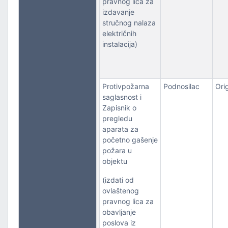
pravnog lica za
izdavanje
stručnog nalaza
električnih
instalacija)
Protivpožarna
Podnosilac
Orig
saglasnost i
Zapisnik o
pregledu
aparata za
početno gašenje
požara u
objektu
(izdati od
ovlaštenog
pravnog lica za
obavljanje
poslova iz