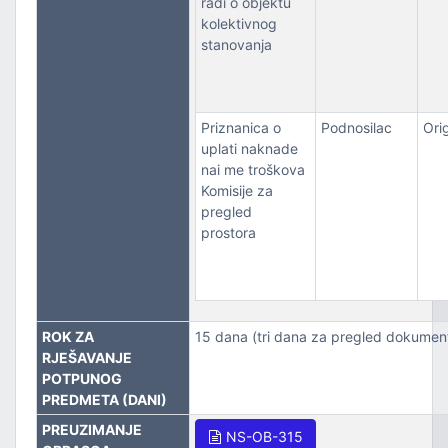
radi o objektu
kolektivnog
stanovanja
Priznanica o
Podnosilac
Orig
uplati naknade
nai me troškova
Komisije za
pregled
prostora
ROK ZA
15 dana (tri dana za pregled dokument
RJEŠAVANJE
POTPUNOG
PREDMETA (DANI)
PREUZIMANJE
NS-OB-315