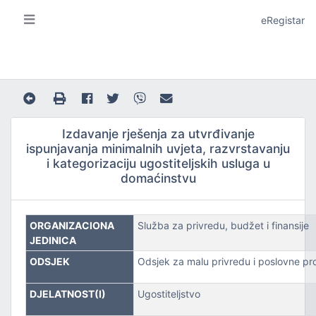
eRegistar
Izdavanje rješenja za utvrđivanje
ispunjavanja minimalnih uvjeta, razvrstavanju
i kategorizaciju ugostiteljskih usluga u
domaćinstvu
A I LOKALNU SAMOUPRAVU
ORGANIZACIONA
Služba za privredu, budžet i finansije
JEDINICA
ODSJEK
Odsjek za malu privredu i poslovne pr
JE
DJELATNOST(I)
Ugostiteljstvo