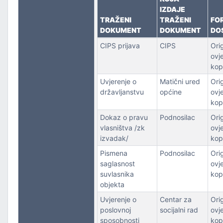
IZDAJE
TRAŽENI
TRAŽENI
FO
DOKUMENT
DOKUMENT
DO
CIPS prijava
CIPS
Orig
ovj
kop
Uvjerenje o
Matični ured
Orig
državljanstvu
općine
ovj
kop
Dokaz o pravu
Podnosilac
Orig
vlasništva /zk
ovj
izvadak/
kop
Pismena
Podnosilac
Orig
saglasnost
ovj
suvlasnika
kop
objekta
Uvjerenje o
Centar za
Orig
poslovnoj
socijalni rad
ovj
sposobnosti
kop