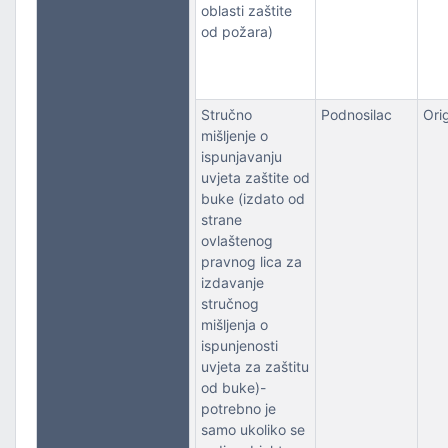
oblasti zaštite
od požara)
Stručno
Podnosilac
Orig
mišljenje o
ispunjavanju
uvjeta zaštite od
buke (izdato od
strane
ovlaštenog
pravnog lica za
izdavanje
stručnog
mišljenja o
ispunjenosti
uvjeta za zaštitu
od buke)-
potrebno je
samo ukoliko se