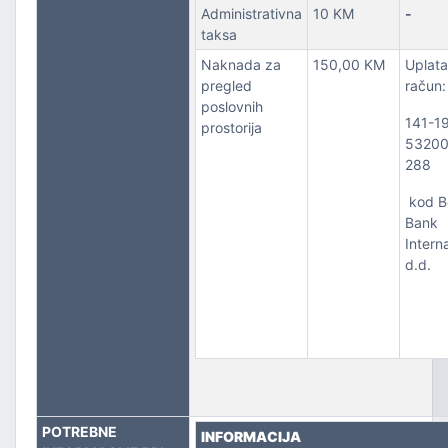
Administrativna
10 KM
-
taksa
PORT
Naknada za
150,00 KM
Uplata
pregled
račun:
poslovnih
141-1
prostorija
53200
288
kod B
Bank
Intern
d.d.
POTREBNE
INFORMACIJA