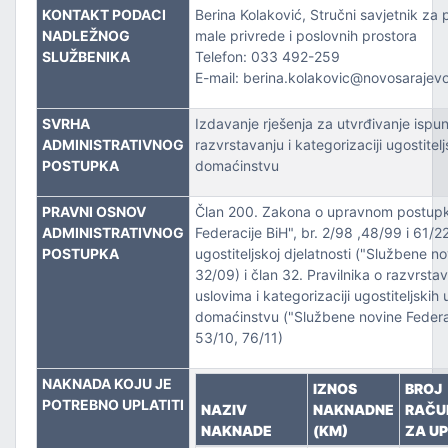
ZVOJEM
KONTAKT PODACI
Berina Kolaković, Stručni savjetnik za 
NADLEŽNOG
male privrede i poslovnih prostora
TSKE POSLOVE I KATASTAR NEKRETNINA
SLUŽBENIKA
Telefon: 033 492-259
E-mail: berina.kolakovic@novosarajev
NJA I URBANIZMA
SVRHA
Izdavanje rješenja za utvrđivanje ispun
ADMINISTRATIVNOG
razvrstavanju i kategorizaciji ugostitel
IŠA
POSTUPKA
domaćinstvu
SLOVE I SAOBRAĆAJ
PRAVNI OSNOV
Član 200. Zakona o upravnom postupk
ADMINISTRATIVNOG
Federacije BiH", br. 2/98 ,48/99 i 61/
POSTUPKA
ugostiteljskoj djelatnosti ("Službene no
32/09) i član 32. Pravilnika o razvrsta
uslovima i kategorizaciji ugostiteljskih
domaćinstvu ("Službene novine Federac
53/10, 76/11)
NAKNADA KOJU JE
IZNOS
BROJ
TITU
POTREBNO UPLATITI
NAZIV
NAKNADNE
RAČU
NAKNADE
(KM)
ZA U
TVO, IZBJEGLICE I RASELJENA LICA