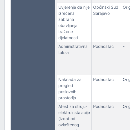
Uvjerenje da nije
Općinski Sud
Orig
izrečena
Sarajevo
zabrana
obavljanja
tražene
djelatnosti
Administrativna
Podnosilac
-
taksa
Naknada za
Podnosilac
Orig
pregled
poslovnih
prostorija
Atest za struju-
Podnosilac
Orig
elektroinstalacije
(izdat od
ovlaštenog