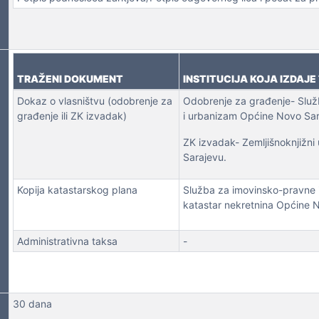
NA LICA
TRAŽENI DOKUMENT
INSTITUCIJA KOJA IZDAJ
Dokaz o vlasništvu (odobrenje za
Odobrenje za građenje- Služ
građenje ili ZK izvadak)
i urbanizam Općine Novo Sar
ZK izvadak- Zemljišnoknjižn
Sarajevu.
Kopija katastarskog plana
Služba za imovinsko-pravne 
katastar nekretnina Općine 
Administrativna taksa
-
30 dana