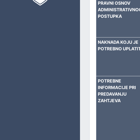
PRAVNI OSNOV
PRIVREDU, BUDŽET I FINANSIJE
ADMINISTRATIVNO
POSTUPKA
UPRAVLJANJE LOKALNIM RAZVOJEM
IMOVINSKO-PRAVNE I GEODETSKE POSLOVE I KATASTAR
NAKNADA KOJU JE
POTREBNO UPLATIT
OBLAST PROSTORNOG UREĐENJA I URBANIZMA
INVESTICIJE I ZAŠTITU OKOLIŠA
KOMUNALNE I STAMBENE POSLOVE I SAOBRAĆAJ
POTREBNE
INFORMACIJE PRI
PREDAVANJU
OPĆU UPRAVU
ZAHTJEVA
CIVILNU ZAŠTITU
ZAJEDNIČKE POSLOVE