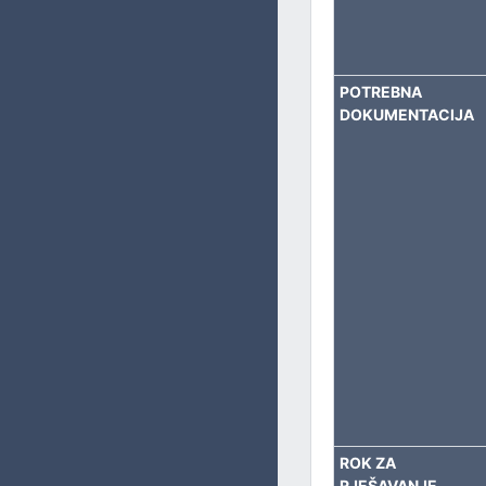
BORAČKO – INVALIDSKU ZAŠTITU
SOCIJALNA PITANJA, ZDRAVSTVO, IZBJEGLICE I RASELJE
POTREBNA
OBRAZOVANJE, KULTURU I SPORT
DOKUMENTACIJA
ROK ZA
RJEŠAVANJE