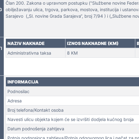
Član 200. Zakona o upravnom postupku ("Službene novine Federaci
G
obilježavanju ulica, trgova, parkova, mostova, institucija i usta
Sarajevo („Sl. novine Grada Sarajeva“, broj 7/94 ) i („Službene no
 NEKRETNINA
NAZIV NAKNADE
IZNOS NAKNADNE (KM)
I
Administrativna taksa
8 KM
INFORMACIJA
Podnosilac
Adresa
Broj telefona/Kontakt osoba
Navesti ulicu objekta kojem će se izvršiti dodjela kućnog broja
Datum podnošenja zahtjeva
Potpis podnosioca zahtjeva/Potpis odgovornog lica i pečat za p