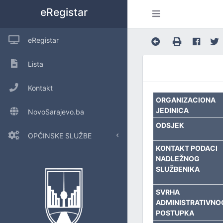
eRegistar
eRegistar
Lista
Kontakt
ORGANIZACIONA
JEDINICA
NovoSarajevo.ba
ODSJEK
OPĆINSKE SLUŽBE
KONTAKT PODACI
NADLEŽNOG
POSLOVE OPĆINSKOG VIJEĆA I LOKALNU SAMOUPRAVU
SLUŽBENIKA
URED ZA INTERNU REVIZIJU
SVRHA
ADMINISTRATIVNO
INSPEKCIJSKE POSLOVE
POSTUPKA