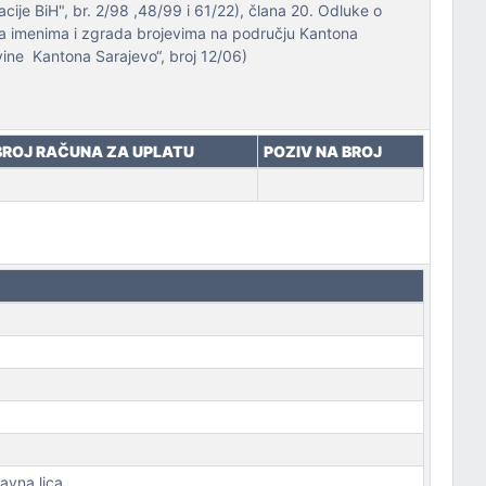
je BiH", br. 2/98 ,48/99 i 61/22), člana 20. Odluke o
nova imenima i zgrada brojevima na području Kantona
vine Kantona Sarajevo“, broj 12/06)
BROJ RAČUNA ZA UPLATU
POZIV NA BROJ
ravna lica