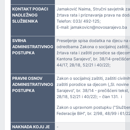
ZVOJEM
KONTAKT PODACI
Jamaković Naima, Stručni savjetnik za z
NADLEŽNOG
žrtava rata i priznavanja prava na dod
TSKE POSLOVE I KATASTAR NEKRETNINA
SLUŽBENIKA
Telefon: 033/ 492-125;
E-mail: jamakovicn@novosarajevo.ba
NJA I URBANIZMA
SVRHA
Preseljenje spisa dodatka na djecu na
IŠA
ADMINISTRATIVNOG
odredbama Zakona o socijalnoj zaštiti,za
POSTUPKA
žrtava rata i zaštiti porodice sa djecom
SLOVE I SAOBRAĆAJ
Kantona Sarajevo“, br. 38/14-prečišćen
44/17, 28/18, 52/21 i 40/22);
PRAVNI OSNOV
Zakon o socijalnoj zaštiti, zaštiti civilni
ADMINISTRATIVNOG
zaštiti porodice sa djecom („Sl. novin
POSTUPKA
Sarajevo“, br. 38/14 - prečišćeni tekst,
28/18, 52/21 i 40/22); – član 131. i
Zakon o upravnom postupku ("Službe
Federacije BiH", br. 2/98, 48/99 i 61/2
TITU
NAKNADA KOJU JE
-
TVO, IZBJEGLICE I RASELJENA LICA