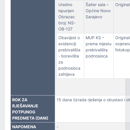
Uredno
Šalter sala –
Original
ispunjen
Općine Novo
Obrazac
Sarajevo
broj: NS-
OB-127
Obavijest o
MUP KS –
Original 
evidenciji
prema mjestu
ovjeren
prebivališta
prebivališta
fotokop
- boravišta
podnosioca
za
podnosioca
zahtjeva
ROK ZA
15 dana (izrada rješenja o obustavi i 
RJEŠAVANJE
POTPUNOG
PREDMETA (DANI)
NAPOMENA
-