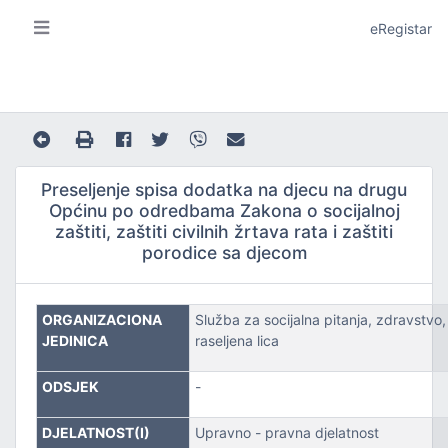
eRegistar
Preseljenje spisa dodatka na djecu na drugu
Općinu po odredbama Zakona o socijalnoj
zaštiti, zaštiti civilnih žrtava rata i zaštiti
porodice sa djecom
A I LOKALNU SAMOUPRAVU
ORGANIZACIONA
Služba za socijalna pitanja, zdravstvo, 
JEDINICA
raseljena lica
ODSJEK
-
JE
DJELATNOST(I)
Upravno - pravna djelatnost