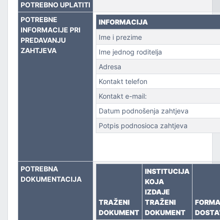
POTREBNO UPLATITI
POTREBNE
PORT
INFORMACIJA
INFORMACIJE PRI
Ime i prezime
PREDAVANJU
ZAHTJEVA
Ime jednog roditelja
Adresa
Kontakt telefon
Kontakt e-mail:
Datum podnošenja zahtjeva
Potpis podnosioca zahtjeva
POTREBNA
INSTITUCIJA
DOKUMENTACIJA
KOJA
IZDAJE
TRAŽENI
TRAŽENI
FORM
DOKUMENT
DOKUMENT
DOSTA