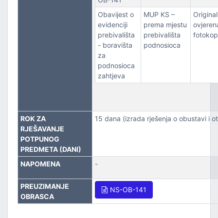
Obavijest o
MUP KS –
Original 
evidenciji
prema mjestu
ovjeren
prebivališta
prebivališta
fotokop
- boravišta
podnosioca
za
podnosioca
zahtjeva
ROK ZA
15 dana (izrada rješenja o obustavi i 
RJEŠAVANJE
POTPUNOG
PREDMETA (DANI)
NAPOMENA
-
PREUZIMANJE
NS-OB-141
OBRASCA