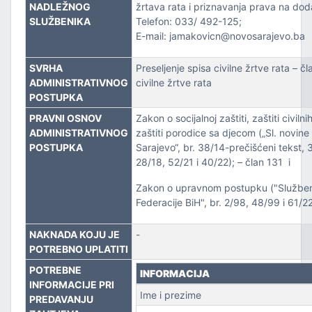
ZVOJEM
NADLEŽNOG
žrtava rata i priznavanja prava na dod
SLUŽBENIKA
Telefon: 033/ 492-125;
E-mail: jamakovicn@novosarajevo.ba
TSKE POSLOVE I KATASTAR NEKRETNINA
SVRHA
Preseljenje spisa civilne žrtve rata – č
NJA I URBANIZMA
ADMINISTRATIVNOG
civilne žrtve rata
POSTUPKA
IŠA
PRAVNI OSNOV
Zakon o socijalnoj zaštiti, zaštiti civilni
ADMINISTRATIVNOG
zaštiti porodice sa djecom („Sl. novin
SLOVE I SAOBRAĆAJ
POSTUPKA
Sarajevo“, br. 38/14-prečišćeni tekst, 
28/18, 52/21 i 40/22); – član 131 i
Zakon o upravnom postupku ("Službe
Federacije BiH", br. 2/98, 48/99 i 61/2
NAKNADA KOJU JE
-
POTREBNO UPLATITI
POTREBNE
TITU
INFORMACIJA
INFORMACIJE PRI
Ime i prezime
PREDAVANJU
TVO, IZBJEGLICE I RASELJENA LICA