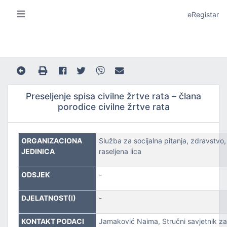
eRegistar
Preseljenje spisa civilne žrtve rata – člana
porodice civilne žrtve rata
A I LOKALNU SAMOUPRAVU
ORGANIZACIONA
Služba za socijalna pitanja, zdravstvo, 
JEDINICA
raseljena lica
ODSJEK
-
DJELATNOST(I)
-
JE
KONTAKT PODACI
Jamaković Naima, Stručni savjetnik za z