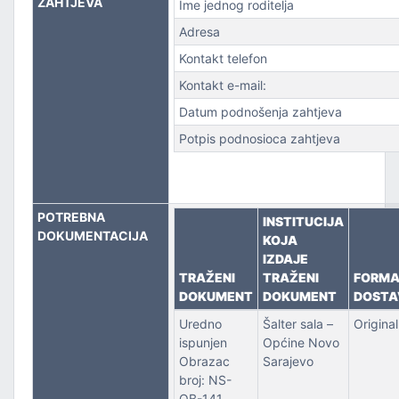
ZAHTJEVA
Ime jednog roditelja
Adresa
PORT
Kontakt telefon
Kontakt e-mail:
Datum podnošenja zahtjeva
Potpis podnosioca zahtjeva
POTREBNA
INSTITUCIJA
DOKUMENTACIJA
KOJA
IZDAJE
TRAŽENI
TRAŽENI
FORM
DOKUMENT
DOKUMENT
DOSTA
Uredno
Šalter sala –
Original
ispunjen
Općine Novo
Obrazac
Sarajevo
broj: NS-
OB-141