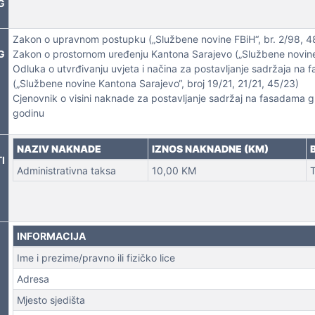
G
Zakon o upravnom postupku („Službene novine FBiH“, br. 2/98, 4
G
Zakon o prostornom uređenju Kantona Sarajevo („Službene novine 
Odluka o utvrđivanju uvjeta i načina za postavljanje sadržaja n
 NEKRETNINA
(„Službene novine Kantona Sarajevo“, broj 19/21, 21/21, 45/23)
Cjenovnik o visini naknade za postavljanje sadržaj na fasadama
godinu
NAZIV NAKNADE
IZNOS NAKNADNE (KM)
I
Administrativna taksa
10,00 KM
T
INFORMACIJA
Ime i prezime/pravno ili fizičko lice
Adresa
Mjesto sjedišta