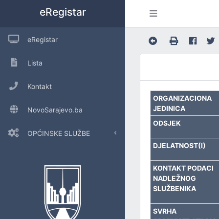
eRegistar
eRegistar
Lista
Kontakt
ORGANIZACIONA
JEDINICA
NovoSarajevo.ba
ODSJEK
OPĆINSKE SLUŽBE
DJELATNOST(I)
POSLOVE OPĆINSKOG VIJEĆA I LOKALNU SAMOUPRAVU
KONTAKT PODACI
NADLEŽNOG
URED ZA INTERNU REVIZIJU
SLUŽBENIKA
INSPEKCIJSKE POSLOVE
SVRHA