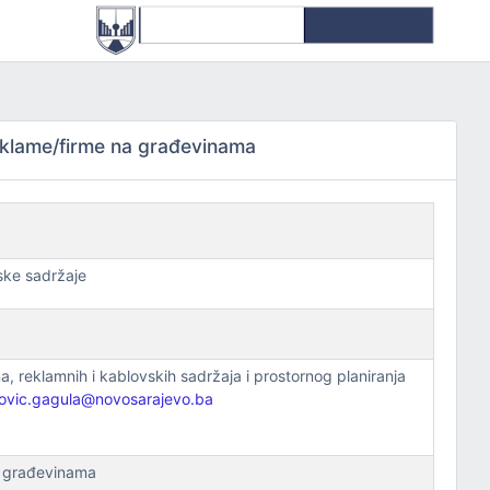
eklame/firme na građevinama
ske sadržaje
na, reklamnih i kablovskih sadržaja i prostornog planiranja
akovic.gagula@novosarajevo.ba
a građevinama