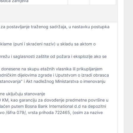
sioca zahtjeva
 za postavljanje traženog sadržaja, u nastavku postupka
reklame (puni i skraćeni naziv) u skladu sa aktom o
režu i saglasnosti zaštite od požara i eksplozije ako se
 donesene na skupu etažnih vlasnika ili prikupljanjem
edničkim dijelovima zgrade i Uputstvom o izradi obrasca
 stanovanja" i Akt nadležnog Ministarstva o imenovanju
ne uključuju stanovanje
00 KM, kao garanciju za dovođenje predmetne površine u
plaćen putem Bosna Bank International d.d na depozitni
 /šifra 079/, vrsta prihoda 722465, (osim za nazive