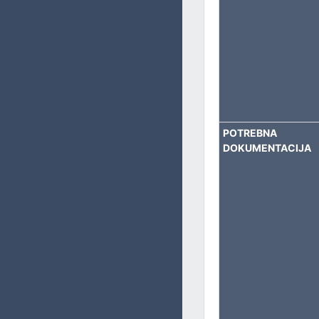
BORAČKO – INVALIDSKU ZAŠTITU
SOCIJALNA PITANJA, ZDRAVSTVO, IZBJEGLICE I RASELJE
OBRAZOVANJE, KULTURU I SPORT
POTREBNA
DOKUMENTACIJA