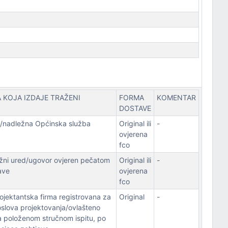
A KOJA IZDAJE TRAŽENI
FORMA
KOMENTAR
DOSTAVE
d/nadležna Općinska služba
Original ili
-
ovjerena
fco
ižni ured/ugovor ovjeren pečatom
Original ili
-
ave
ovjerena
fco
ojektantska firma registrovana za
Original
-
oslova projektovanja/ovlašteno
sa položenom stručnom ispitu, po