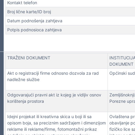
Kontakt telefon
Broj lične karte/ID broj
NA LICA
Datum podnošenja zahtjeva
Potpis podnosioca zahtjeva
TRAŽENI DOKUMENT
INSTITUCIJ
DOKUMENT
Akt o registraciji firme odnosno dozvola za rad
Općinski su
nadležne službe
Odgovarajući pravni akt iz kojeg je vidljiv osnov
Zemljišnoknj
korištenja prostora
Porezne upr
Idejni projekat ili kreativna skica u boji ili sa
Ovlaštena pr
opisom boja, sa preciznim sadržajem i dimenzijom
obavljanje p
reklame ili reklame/firme, fotomontažni prikaz
fizičko lice 