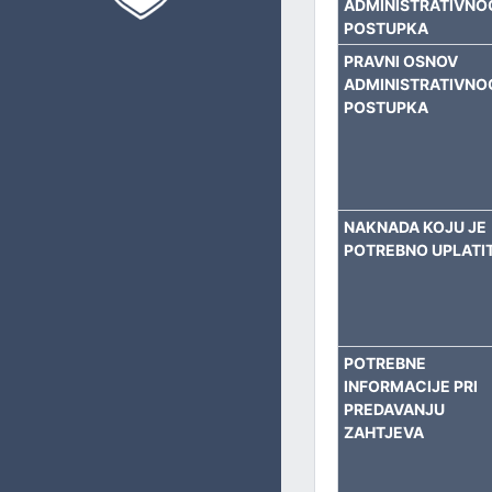
ADMINISTRATIVNO
PRIVREDU, BUDŽET I FINANSIJE
POSTUPKA
PRAVNI OSNOV
UPRAVLJANJE LOKALNIM RAZVOJEM
ADMINISTRATIVNO
POSTUPKA
IMOVINSKO-PRAVNE I GEODETSKE POSLOVE I KATASTAR
OBLAST PROSTORNOG UREĐENJA I URBANIZMA
NAKNADA KOJU JE
INVESTICIJE I ZAŠTITU OKOLIŠA
POTREBNO UPLATIT
KOMUNALNE I STAMBENE POSLOVE I SAOBRAĆAJ
OPĆU UPRAVU
POTREBNE
INFORMACIJE PRI
CIVILNU ZAŠTITU
PREDAVANJU
ZAHTJEVA
ZAJEDNIČKE POSLOVE